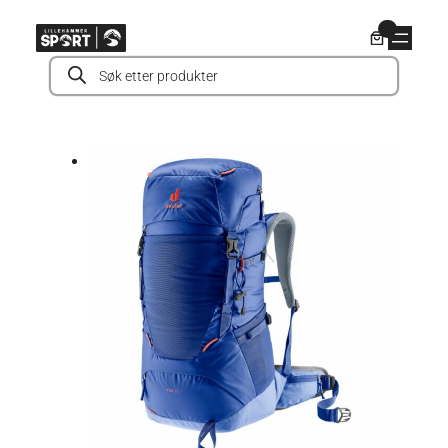
Hopp
0
til
Products
innhold
search