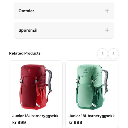
Omtaler
Spørsmål
Related Products
Junior 18L barneryggsekk
Junior 18L barneryggsekk
kr
999
kr
999