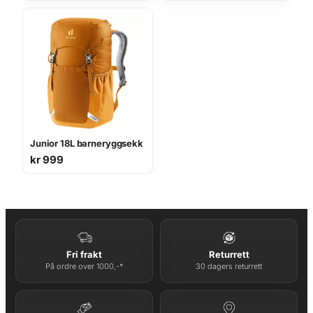
Junior 18L barneryggsekk
kr
999
Fri frakt
Returrett
På ordre over 1000,-*
30 dagers returrett