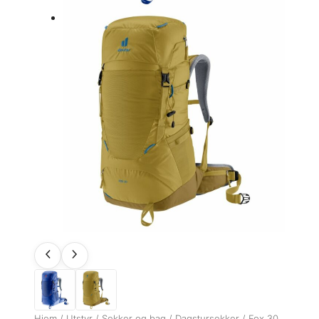
Hjem
/
Utstyr
/
Sekker og bag
/
Dagstursekker
/ Fox 30