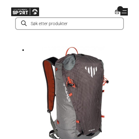
Hopp
0
til
Products
innhold
search