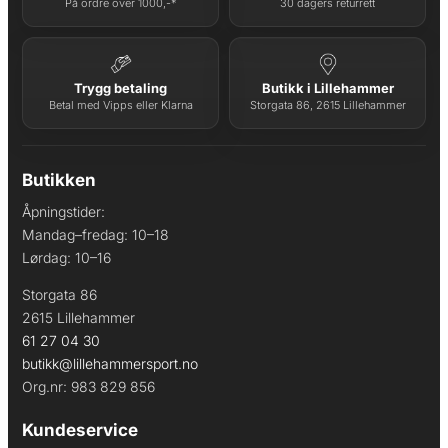
På ordre over 1000,-*
30 dagers returrett
Trygg betaling
Butikk i Lillehammer
Betal med Vipps eller Klarna
Storgata 86, 2615 Lillehammer
Butikken
Åpningstider:
Mandag–fredag: 10–18
Lørdag: 10–16
Storgata 86
2615 Lillehammer
61 27 04 30
butikk@lillehammersport.no
Org.nr: 983 829 856
Kundeservice