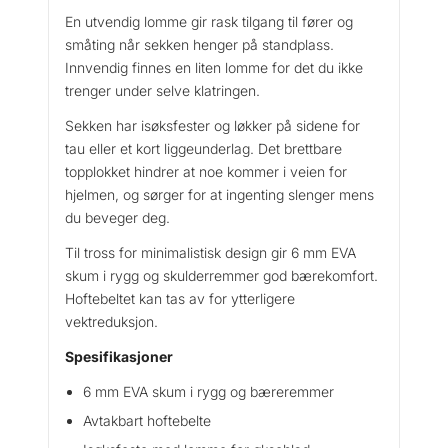
n
En utvendig lomme gir rask tilgang til fører og
t
småting når sekken henger på standplass.
a
Innvendig finnes en liten lomme for det du ikke
l
trenger under selve klatringen.
l
Sekken har isøksfester og løkker på sidene for
tau eller et kort liggeunderlag. Det brettbare
topplokket hindrer at noe kommer i veien for
hjelmen, og sørger for at ingenting slenger mens
du beveger deg.
Til tross for minimalistisk design gir 6 mm EVA
skum i rygg og skulderremmer god bærekomfort.
Hoftebeltet kan tas av for ytterligere
vektreduksjon.
Spesifikasjoner
6 mm EVA skum i rygg og bæreremmer
Avtakbart hoftebelte