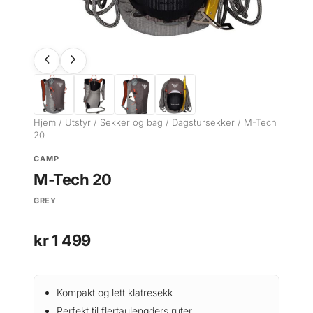
Hjem
/
Utstyr
/
Sekker og bag
/
Dagstursekker
/ M-Tech
20
CAMP
M-Tech 20
GREY
kr
1 499
Kompakt og lett klatresekk
Perfekt til flertaulengders ruter