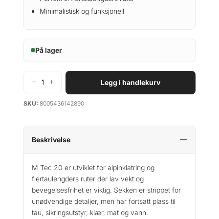
Minimalistisk og funksjonell
På lager
−
+
Legg i handlekurv
C
a
SKU:
8005436142890
m
p
M
-
Beskrivelse
T
e
M Tec 20 er utviklet for alpinklatring og
c
flertaulengders ruter der lav vekt og
h
bevegelsesfrihet er viktig. Sekken er strippet for
2
unødvendige detaljer, men har fortsatt plass til
0
tau, sikringsutstyr, klær, mat og vann.
a