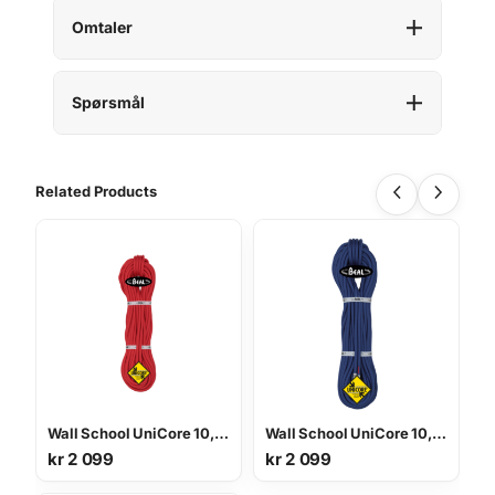
0
Omtaler
m
G
o
Spørsmål
l
d
e
n
Related Products
D
r
y
T
a
u
a
n
t
a
Wall School UniCore 10,2 mm 40 m
Wall School UniCore 10,2 mm 40 m
l
kr
2 099
kr
2 099
l