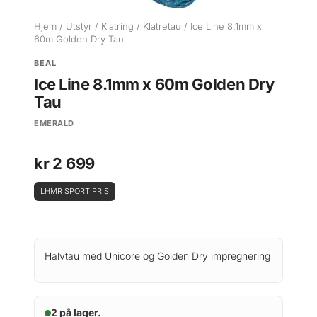
Hjem
/
Utstyr
/
Klatring
/
Klatretau
/ Ice Line 8.1mm x
60m Golden Dry Tau
BEAL
Ice Line 8.1mm x 60m Golden Dry
Tau
EMERALD
kr
2 699
LHMR SPORT PRIS
Halvtau med Unicore og Golden Dry impregnering
2 på lager.