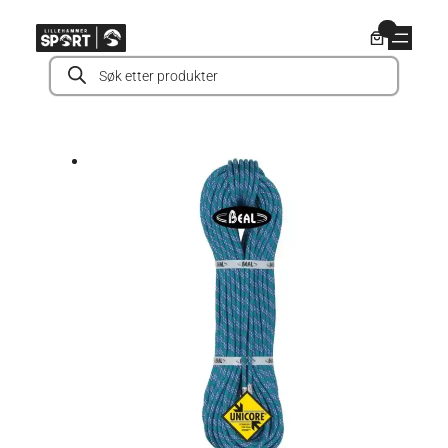
Hopp
0
til
Products
innhold
search