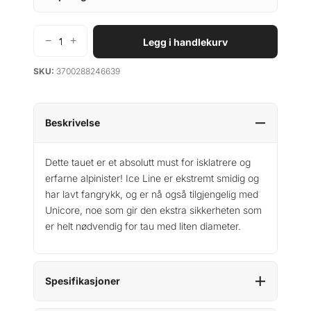
−
+
Legg i handlekurv
B
e
SKU:
3700288246639
a
l
I
c
Beskrivelse
e
L
Dette tauet er et absolutt must for isklatrere og
i
erfarne alpinister! Ice Line er ekstremt smidig og
n
har lavt fangrykk, og er nå også tilgjengelig med
e
Unicore, noe som gir den ekstra sikkerheten som
8
er helt nødvendig for tau med liten diameter.
.
1
m
m
Spesifikasjoner
x
6