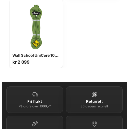
Wall School UniCore 10,2 mm 40 m
kr
2 099
Fri frakt
Returrett
På ordre over 1000,-*
30 dagers returrett