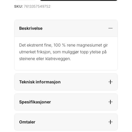
a
SKU:
7613357549752
m
m
u
t
Beskrivelse
C
h
Det ekstremt fine, 100 % rene magnesiumet gir
a
utmerket friksjon, som muliggjør topp ytelse på
l
steinene eller klatreveggen.
k
P
o
w
Teknisk informasjon
d
e
r
Spesifikasjoner
3
0
0
Omtaler
g
a