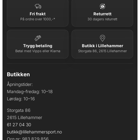
Fri frakt
Returrett
På ordre over 1000,-*
30 dagers returrett
Trygg betaling
Butikk i Lillehammer
Betal med Vipps eller Klarna
Storgata 86, 2615 Lillehammer
Butikken
Åpningstider:
Mandag–fredag: 10–18
Lørdag: 10–16
Storgata 86
2615 Lillehammer
61 27 04 30
butikk@lillehammersport.no
Org.nr: 983 829 856