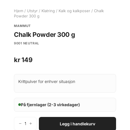
Hjem
/
Utstyr
/
Klatring
/
Kalk og kalkposer
/ Chalk
Powder 300 g
MAMMUT
Chalk Powder 300 g
9001 NEUTRAL
kr
149
Krittpulver for enhver situasjon
På fjernlager (2-3 virkedager)
−
+
Legg i handlekurv
M