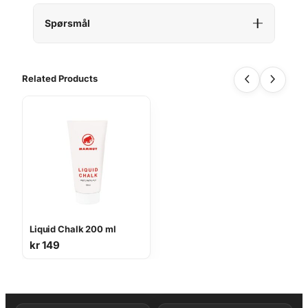
n
Spørsmål
t
a
l
l
Related Products
Liquid Chalk 200 ml
kr
149