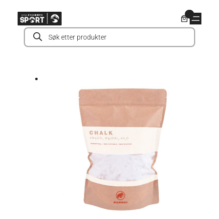
Hopp
0
til
Products
innhold
search