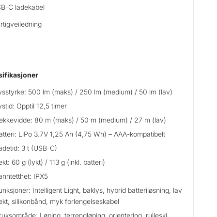
B-C ladekabel
rtigveiledning
ifikasjoner
ysstyrke: 500 lm (maks) / 250 lm (medium) / 50 lm (lav)
ystid: Opptil 12,5 timer
ekkevidde: 80 m (maks) / 50 m (medium) / 27 m (lav)
atteri: LiPo 3.7V 1,25 Ah (4,75 Wh) – AAA-kompatibelt
adetid: 3 t (USB-C)
ekt: 60 g (lykt) / 113 g (inkl. batteri)
anntetthet: IPX5
unksjoner: Intelligent Light, baklys, hybrid batteriløsning, lav
ekt, silikonbånd, myk forlengelseskabel
ruksområde: Løping, terrengløping, orientering, rulleski,