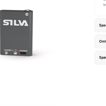
t
Spe
Omt
Spø