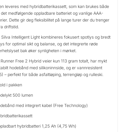
en leveres med hybridbatterikassett, som kan brukes både
det medfølgende oppladbare batteriet og vanlige AAA-
erier. Dette gir deg fleksibilitet på lange turer der du trenger
a driftstid.
Silva Intelligent Light kombineres fokusert spotlys og bredt
ys for optimal sikt og balanse, og det integrerte røde
erhetslyset bak øker synligheten i mørket.
l Runner Free 2 Hybrid veier kun 113 gram totalt, har mykt
tabilt hodebånd med silikoninnside, og er vannresistent
5) – perfekt for både asfaltløping, terrengløp og rulleski.
old i pakken
delykt 500 lumen
debånd med integrert kabel (Free Technology)
bridbatterikassett
pladbart hybridbatteri 1,25 Ah (4,75 Wh)