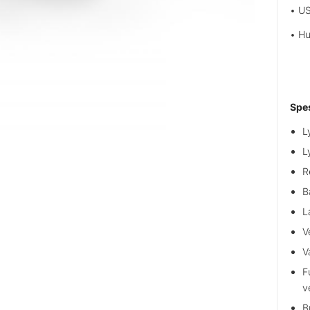
• US
• Hu
Spes
L
L
R
B
L
V
V
F
v
B