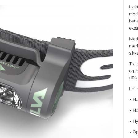
Lykt
med 
batt
ekstr
Med 
nærl
sikk
Trai
og s
(IPX
Innh
• Ho
• Ho
• Hy
• Op