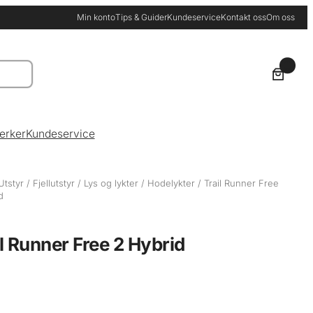
Min konto
Tips & Guider
Kundeservice
Kontakt oss
Om oss
0
erker
Kundeservice
Utstyr
/
Fjellutstyr
/
Lys og lykter
/
Hodelykter
/ Trail Runner Free
d
il Runner Free 2 Hybrid