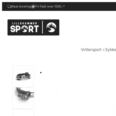
Hopp
Rask levering
Fri frakt over 1000,-*
til
innhold
Vintersport
Sykke