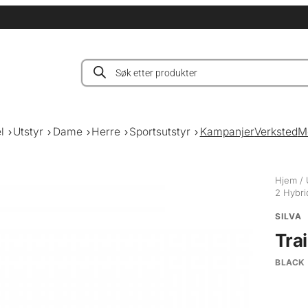
Products
search
l
Utstyr
Dame
Herre
Sportsutstyr
Kampanjer
Verksted
M
Hjem
/
2 Hybri
SILVA
Tra
BLACK