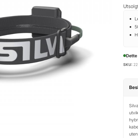
Utsolg
L
5
H
Dette
SKU:
22
Bes
Silv
utvi
hybr
kabe
uten