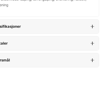
rening
sifikasjoner
aler
rsmål