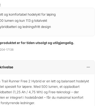
t
ett og komfortabel hodelykt for løping
00 lumen og kun 113 g totalvekt
ybridbatteri og ledningsfritt design
 produktet er for tiden utsolgt og utilgjengelig.
204-17138
krivelse
a Trail Runner Free 2 Hybrid er en lett og balansert hodelykt
klet spesielt for løpere. Med 500 lumen, et oppladbart
idbatteri (1,25 Ah / 4,75 Wh) og Free-teknologi – der
len er integrert i hodebåndet – får du maksimal komfort
 forstyrrende ledninger.