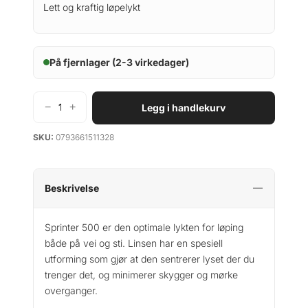
Lett og kraftig løpelykt
På fjernlager (2-3 virkedager)
−
+
Legg i handlekurv
B
l
SKU:
0793661511328
a
c
k
D
Beskrivelse
i
a
Sprinter 500 er den optimale lykten for løping
m
både på vei og sti. Linsen har en spesiell
o
utforming som gjør at den sentrerer lyset der du
n
trenger det, og minimerer skygger og mørke
d
overganger.
S
p