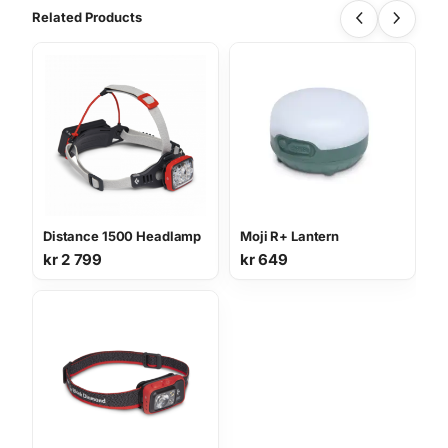
a
Related Products
l
l
Distance 1500 Headlamp
Moji R+ Lantern
kr
2 799
kr
649