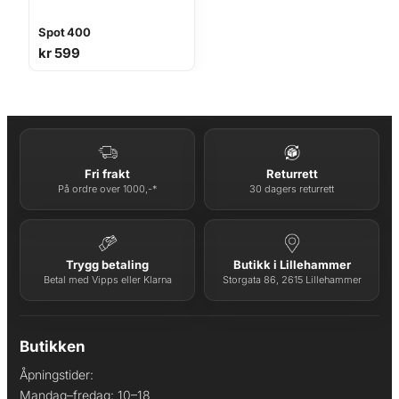
Spot 400
kr
599
Fri frakt
Returrett
På ordre over 1000,-*
30 dagers returrett
Trygg betaling
Butikk i Lillehammer
Betal med Vipps eller Klarna
Storgata 86, 2615 Lillehammer
Butikken
Åpningstider:
Mandag–fredag: 10–18