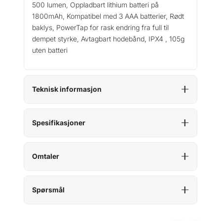
500 lumen, Oppladbart lithium batteri på
r
1800mAh, Kompatibel med 3 AAA batterier, Rødt
i
baklys, PowerTap for rask endring fra full til
n
dempet styrke, Avtagbart hodebånd, IPX4 , 105g
t
uten batteri
e
r
5
0
Teknisk informasjon
0
H
e
Spesifikasjoner
a
d
l
Omtaler
a
m
p
Spørsmål
a
n
t