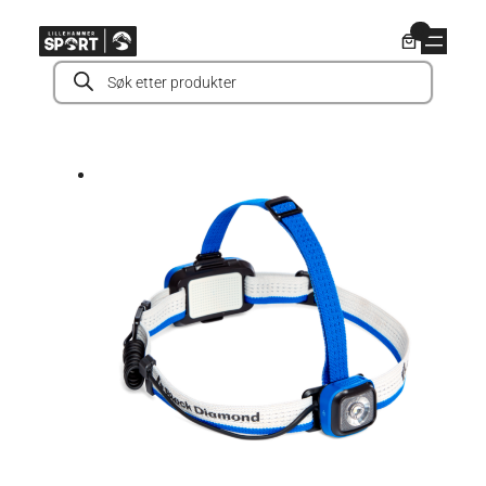
Hopp
0
til
Products
innhold
search