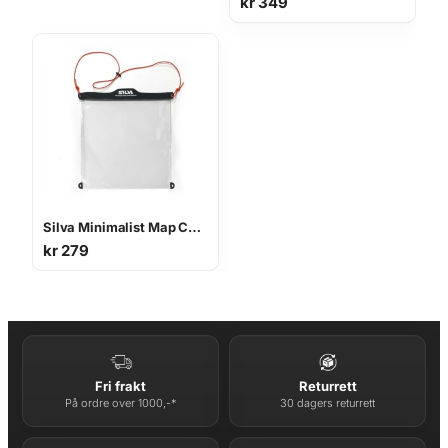
kr
349
Silva Minimalist Map Case Medium
kr
279
Fri frakt
Returrett
På ordre over 1000,-*
30 dagers returrett