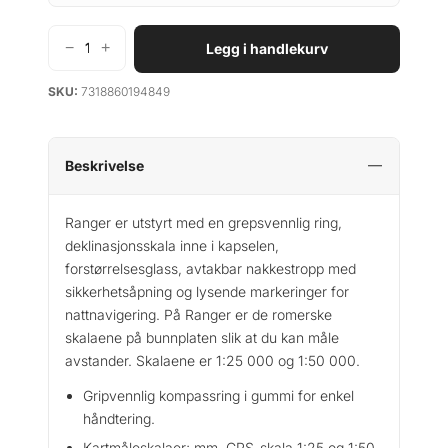
−
+
Legg i handlekurv
S
i
SKU:
7318860194849
l
v
a
R
Beskrivelse
a
n
Ranger er utstyrt med en grepsvennlig ring,
g
deklinasjonsskala inne i kapselen,
e
forstørrelsesglass, avtakbar nakkestropp med
r
sikkerhetsåpning og lysende markeringer for
a
nattnavigering.
På Ranger er de romerske
n
skalaene på bunnplaten slik at du kan måle
t
avstander.
Skalaene er 1:25 000 og 1:50 000.
a
l
Gripvennlig kompassring i gummi for enkel
l
håndtering.
Kartmåleskalaer;
mm, GPS-skala 1:25 og 1:50.