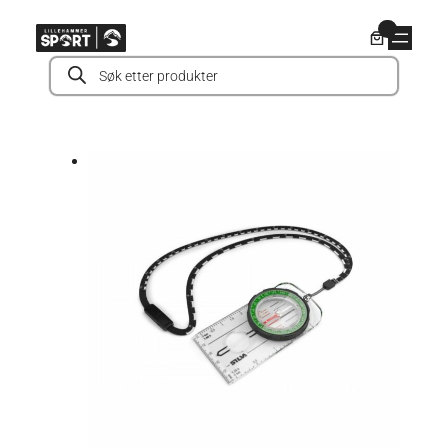
Hopp
0
til
Products
innhold
search