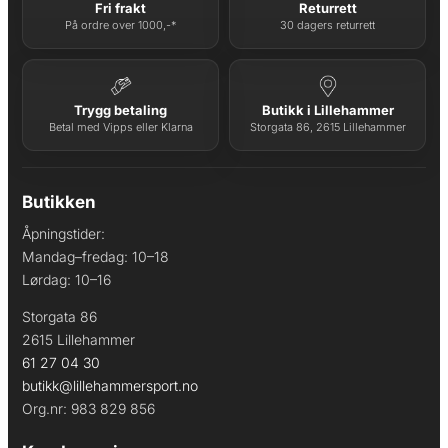
Fri frakt
Returrett
På ordre over 1000,-*
30 dagers returrett
Trygg betaling
Butikk i Lillehammer
Betal med Vipps eller Klarna
Storgata 86, 2615 Lillehammer
Butikken
Åpningstider:
Mandag–fredag: 10–18
Lørdag: 10–16
Storgata 86
2615 Lillehammer
61 27 04 30
butikk@lillehammersport.no
Org.nr: 983 829 856