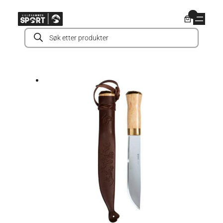
Hopp
0
til
Products
innhold
search