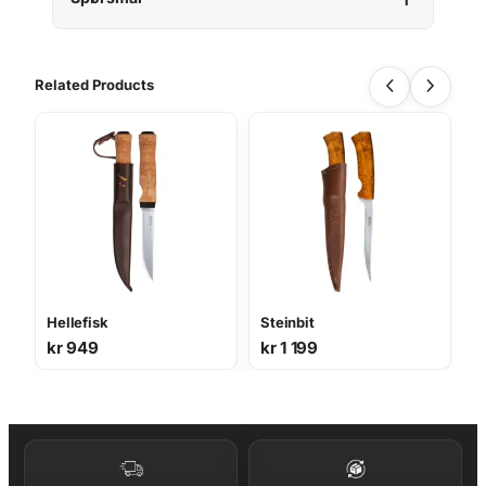
Related Products
Hellefisk
Steinbit
kr
949
kr
1 199