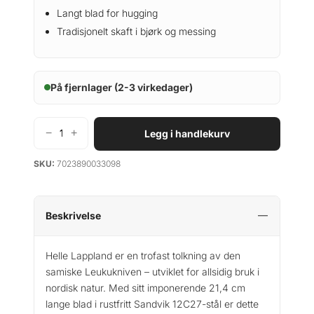
Langt blad for hugging
Tradisjonelt skaft i bjørk og messing
På fjernlager (2-3 virkedager)
−
+
Legg i handlekurv
H
e
SKU:
7023890033098
l
l
e
L
Beskrivelse
a
p
Helle Lappland er en trofast tolkning av den
p
samiske Leukukniven – utviklet for allsidig bruk i
l
nordisk natur. Med sitt imponerende 21,4 cm
a
lange blad i rustfritt Sandvik 12C27-stål er dette
n