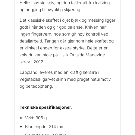
Helles største kniv, og den takler alt fra kvisting
d
og hugging til nøyaktig skjæring.
a
n
Det klassiske skaftet i oljet bjørk og messing ligger
t
godt i hånden og gir god balanse. Kniven har
a
ingen fingervern, noe som gir høy kontroll ved
l
detaljarbeid. Tangen går gjennom hele skaftet og
l
er klinket i enden for ekstra styrke. Dette er en
kniv du kan stole på – slik Outside Magazine
skrev i 2012.
Lappland leveres med en kraftig lærslire i
vegetabilsk garvet skinn med preget naturmotiv
og belteoppheng.
Tekniske spesifikasjoner:
Vekt: 305 g
Bladlengde: 214 mm