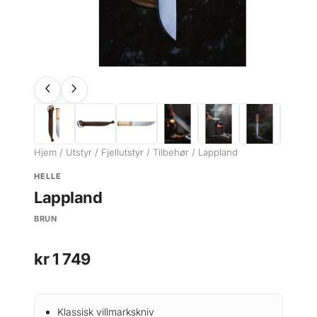
Hjem
/
Utstyr
/
Fjellutstyr
/
Tilbehør
/ Lappland
HELLE
Lappland
BRUN
kr
1 749
Klassisk villmarkskniv