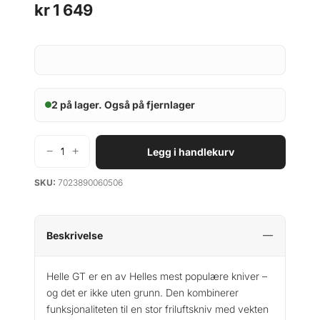
kr
1 649
2 på lager. Også på fjernlager
−
+
Legg i handlekurv
H
e
SKU:
7023890060506
l
l
e
G
Beskrivelse
T
a
Helle GT er en av Helles mest populære kniver –
n
og det er ikke uten grunn. Den kombinerer
t
funksjonaliteten til en stor friluftskniv med vekten
a