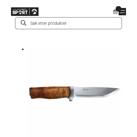
Hopp
0
til
Products
innhold
search