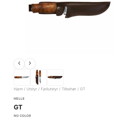
Hjem
/
Utstyr
/
Fjellutstyr
/
Tilbehør
/ GT
HELLE
GT
NO COLOR