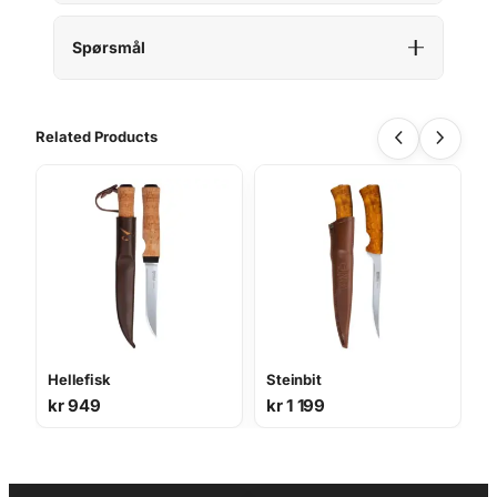
Spørsmål
Related Products
Hellefisk
Steinbit
kr
949
kr
1 199