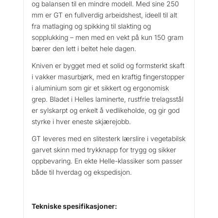
og balansen til en mindre modell. Med sine 250
l
mm er GT en fullverdig arbeidshest, ideell til alt
l
fra matlaging og spikking til slakting og
sopplukking – men med en vekt på kun 150 gram
bærer den lett i beltet hele dagen.
Kniven er bygget med et solid og formsterkt skaft
i vakker masurbjørk, med en kraftig fingerstopper
i aluminium som gir et sikkert og ergonomisk
grep. Bladet i Helles laminerte, rustfrie trelagsstål
er sylskarpt og enkelt å vedlikeholde, og gir god
styrke i hver eneste skjærejobb.
GT leveres med en slitesterk lærslire i vegetabilsk
garvet skinn med trykknapp for trygg og sikker
oppbevaring. En ekte Helle-klassiker som passer
både til hverdag og ekspedisjon.
Tekniske spesifikasjoner: