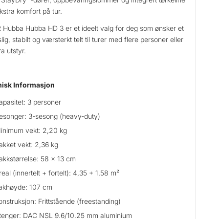
ekstra komfort på tur.
Hubba Hubba HD 3 er et ideelt valg for deg som ønsker et
lig, stabilt og værsterkt telt til turer med flere personer eller
ra utstyr.
nisk Informasjon
apasitet: 3 personer
esonger: 3-sesong (heavy-duty)
inimum vekt: 2,20 kg
akket vekt: 2,36 kg
akkstørrelse: 58 x 13 cm
real (innertelt + fortelt): 4,35 + 1,58 m²
akhøyde: 107 cm
onstruksjon: Frittstående (freestanding)
tenger: DAC NSL 9.6/10.25 mm aluminium