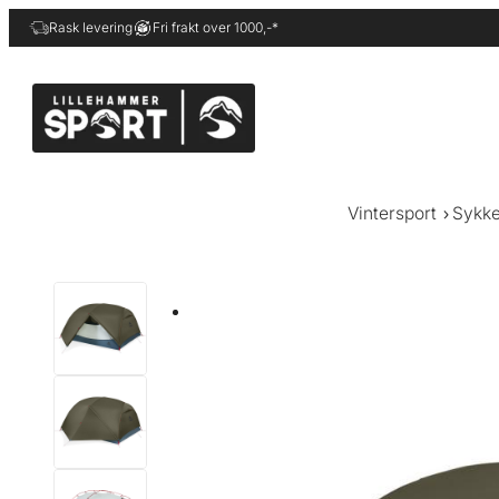
Hopp
Rask levering
Fri frakt over 1000,-*
til
innhold
Vintersport
Sykke