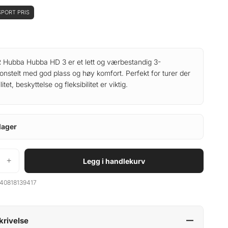
PORT PRIS
Hubba Hubba HD 3 er et lett og værbestandig 3-
onstelt med god plass og høy komfort. Perfekt for turer der
litet, beskyttelse og fleksibilitet er viktig.
lager
+
Legg i handlekurv
40818139417
krivelse