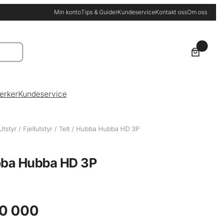
Min konto
Tips & Guider
Kundeservice
Kontakt oss
Om oss
0
erker
Kundeservice
Utstyr
/
Fjellutstyr
/
Telt
/ Hubba Hubba HD 3P
ba Hubba HD 3P
0 000