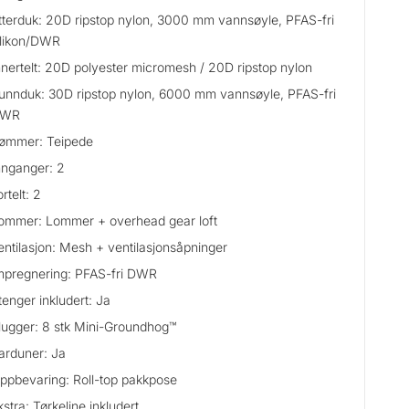
tterduk: 20D ripstop nylon, 3000 mm vannsøyle, PFAS-fri
ilikon/DWR
nnertelt: 20D polyester micromesh / 20D ripstop nylon
unnduk: 30D ripstop nylon, 6000 mm vannsøyle, PFAS-fri
WR
ømmer: Teipede
nnganger: 2
ortelt: 2
ommer: Lommer + overhead gear loft
entilasjon: Mesh + ventilasjonsåpninger
mpregnering: PFAS-fri DWR
tenger inkludert: Ja
lugger: 8 stk Mini-Groundhog™
arduner: Ja
ppbevaring: Roll-top pakkpose
kstra: Tørkeline inkludert