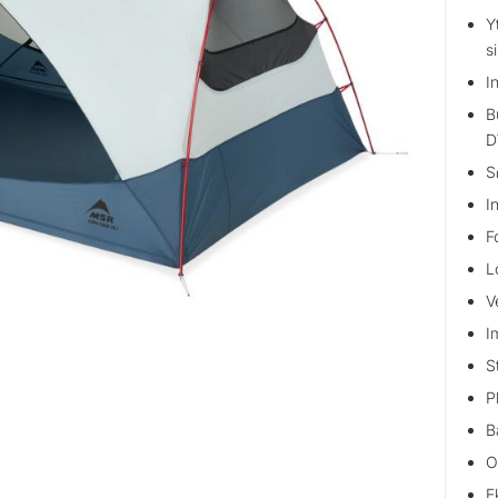
Y
s
I
B
D
S
I
F
L
V
I
S
P
B
O
E