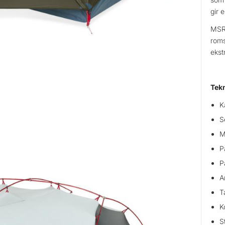
gir 
MSR 
roms
ekst
Tek
K
S
M
P
P
A
T
K
S