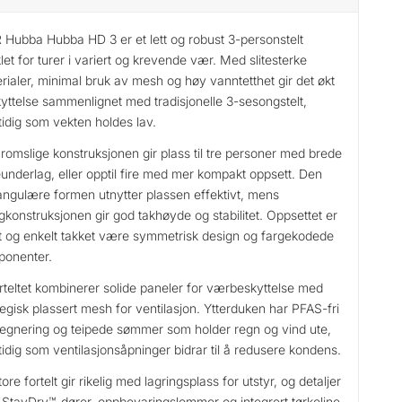
Hubba Hubba HD 3 er et lett og robust 3-personstelt
klet for turer i variert og krevende vær. Med slitesterke
rialer, minimal bruk av mesh og høy vanntetthet gir det økt
yttelse sammenlignet med tradisjonelle 3-sesongstelt,
idig som vekten holdes lav.
romslige konstruksjonen gir plass til tre personer med brede
eunderlag, eller opptil fire med mer kompakt oppsett. Den
angulære formen utnytter plassen effektivt, mens
gkonstruksjonen gir god takhøyde og stabilitet. Oppsettet er
t og enkelt takket være symmetrisk design og fargekodede
onenter.
rteltet kombinerer solide paneler for værbeskyttelse med
tegisk plassert mesh for ventilasjon. Ytterduken har PFAS-fri
egnering og teipede sømmer som holder regn og vind ute,
idig som ventilasjonsåpninger bidrar til å redusere kondens.
tore fortelt gir rikelig med lagringsplass for utstyr, og detaljer
StayDry™-dører, oppbevaringslommer og integrert tørkeline