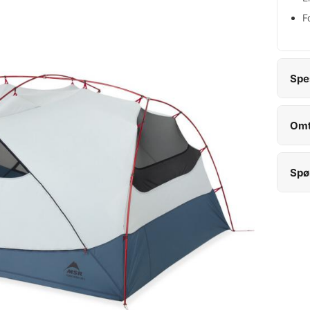
F
Spe
Omt
Spø