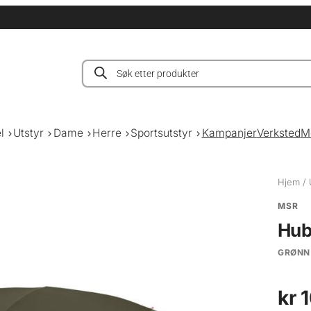
Products
search
l
Utstyr
Dame
Herre
Sportsutstyr
Kampanjer
Verksted
M
Hjem
/
MSR
Hub
GRØNN
kr
1