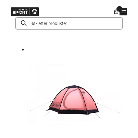
Hopp
0
til
Products
innhold
search