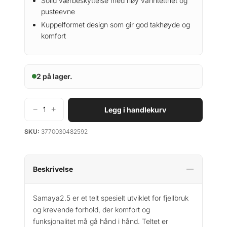
Solid værbeskyttelse med høy vanntetthet og
pusteevne
Kuppelformet design som gir god takhøyde og
komfort
2 på lager.
−
+
Legg i handlekurv
S
a
SKU:
3770030482592
m
a
y
a
Beskrivelse
2
.
Samaya2.5 er et telt spesielt utviklet for fjellbruk
5
og krevende forhold, der komfort og
a
funksjonalitet må gå hånd i hånd. Teltet er
n