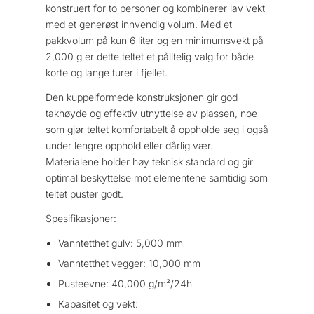
konstruert for to personer og kombinerer lav vekt
t
med et generøst innvendig volum. Med et
a
pakkvolum på kun 6 liter og en minimumsvekt på
l
2,000 g er dette teltet et pålitelig valg for både
l
korte og lange turer i fjellet.
Den kuppelformede konstruksjonen gir god
takhøyde og effektiv utnyttelse av plassen, noe
som gjør teltet komfortabelt å oppholde seg i også
under lengre opphold eller dårlig vær.
Materialene holder høy teknisk standard og gir
optimal beskyttelse mot elementene samtidig som
teltet puster godt.
Spesifikasjoner:
Vanntetthet gulv: 5,000 mm
Vanntetthet vegger: 10,000 mm
Pusteevne: 40,000 g/m²/24h
Kapasitet og vekt: