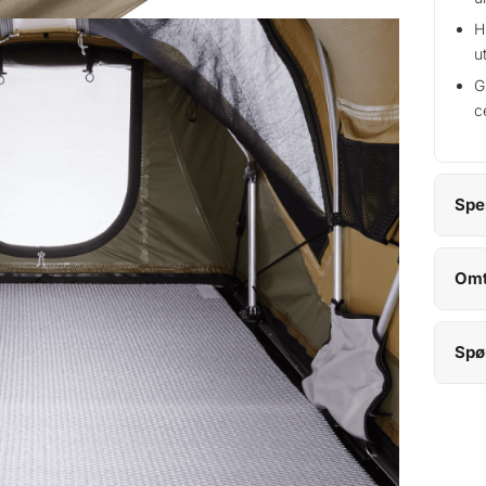
H
u
G
c
Spe
Omt
Spø