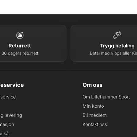
Returrett
Trygg betaling
30 dagers returrett
Betal med Vipps eller Kl
eservice
Om oss
service
Om Lillehammer Sport
Min konto
og levering
Bli medlem
masjon
Kontakt oss
ilkår