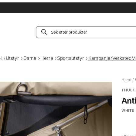
Products
search
l
Utstyr
Dame
Herre
Sportsutstyr
Kampanjer
Verksted
M
Hjem
/
THULE
Ant
WHITE