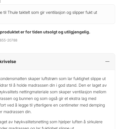
t
e til Thule taktelt som gir ventilasjon og slipper fukt ut
 produktet er for tiden utsolgt og utilgjengelig.
655-20788
krivelse
kondensmatten skaper luftstrøm som lar fuktighet slippe ut
idrar til å holde madrassen din i god stand. Den er laget av
øykvalitets nettingmateriale som skaper ventilasjon mellom
assen og bunnen og som også gir et ekstra lag med
ort ved å legge til ytterligere en centimeter med demping
r madrassen din.
aget av høykvalitetsnetting som hjelper luften å sirkulere
nder madrassen og lar fuktighet slippe ut