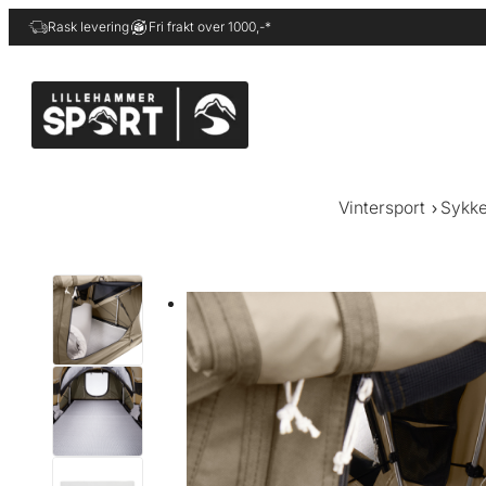
Hopp
Rask levering
Fri frakt over 1000,-*
til
innhold
Vintersport
Sykke