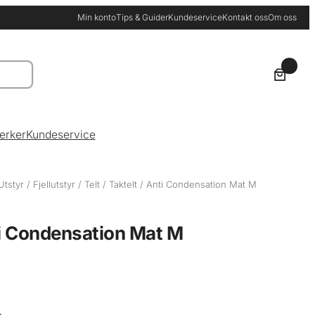
Min konto
Tips & Guider
Kundeservice
Kontakt oss
Om oss
0
erker
Kundeservice
Utstyr
/
Fjellutstyr
/
Telt
/
Taktelt
/ Anti Condensation Mat M
i Condensation Mat M