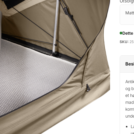
Utsolg
Matt
Dette
SKU:
25
Bes
Anti
og b
et h
madr
komf
unde
L
u