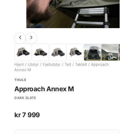
Hjem
/
Utstyr
/
Fjellutstyr
/
Telt
/
Taktelt
/ Approach
Annex M
THULE
Approach Annex M
DARK SLATE
kr
7 999