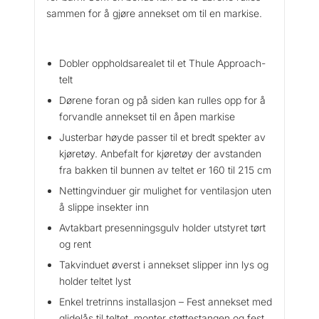
sammen for å gjøre annekset om til en markise.
A
n
n
e
Dobler oppholdsarealet til et Thule Approach-
x
telt
M
Dørene foran og på siden kan rulles opp for å
a
forvandle annekset til en åpen markise
n
Justerbar høyde passer til et bredt spekter av
t
kjøretøy. Anbefalt for kjøretøy der avstanden
a
fra bakken til bunnen av teltet er 160 til 215 cm
l
l
Nettingvinduer gir mulighet for ventilasjon uten
å slippe insekter inn
Avtakbart presenningsgulv holder utstyret tørt
og rent
Takvinduet øverst i annekset slipper inn lys og
holder teltet lyst
Enkel tretrinns installasjon – Fest annekset med
glidelås til teltet, monter støttestangen og fest