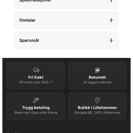
Omtaler
Spørsmål
Fri frakt
Returrett
På ordre over 1000,-*
30 dagers returrett
Trygg betaling
Butikk i Lillehammer
Betal med Vipps eller Klarna
Storgata 86, 2615 Lillehammer