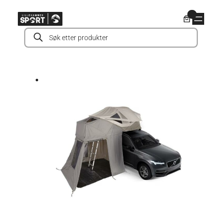
Hopp
0
til
Products
innhold
search