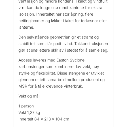
ventilasjon og mindre kondens. I kaldt og vindfullt
vær kan du legge snø rundt kantene for ekstra
isolasjon. Innerteltet har stor åpning, flere
nettinglommer og løkker i taket for tørkesnor eller
lanterne.
Den selvstående geometrien gir et stramt og
stabilt telt som står godt i vind. Takkonstruksjonen
gjør at snø lettere sklir av i stedet for å samle seg.
Access leveres med Easton Syclone
karbonstenger som kombinerer lav vekt, høy
styrke og fleksibilitet. Disse stengene er utviklet
gjennom et tett samarbeid mellom produsent og
MSR for å tåle krevende vinterbruk.
Vekt og mål
1 person
Vekt 1,37 kg
Innertelt 84 x 213 x 104 cm