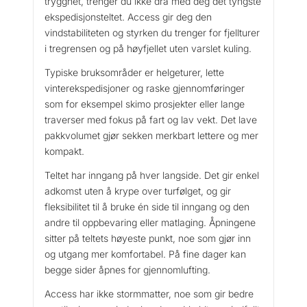
trygghet, trenger du ikke dra med deg det tyngste
n
ekspedisjonsteltet. Access gir deg den
t
vindstabiliteten og styrken du trenger for fjellturer
a
i tregrensen og på høyfjellet uten varslet kuling.
l
l
Typiske bruksområder er helgeturer, lette
vinterekspedisjoner og raske gjennomføringer
som for eksempel skimo prosjekter eller lange
traverser med fokus på fart og lav vekt. Det lave
pakkvolumet gjør sekken merkbart lettere og mer
kompakt.
Teltet har inngang på hver langside. Det gir enkel
adkomst uten å krype over turfølget, og gir
fleksibilitet til å bruke én side til inngang og den
andre til oppbevaring eller matlaging. Åpningene
sitter på teltets høyeste punkt, noe som gjør inn
og utgang mer komfortabel. På fine dager kan
begge sider åpnes for gjennomlufting.
Access har ikke stormmatter, noe som gir bedre