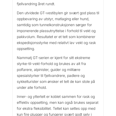
fjellvandring året rundt.
Den utvidede GT-vestibylen gir svært god plass til
oppbevaring av utstyr, matlaging eller hund,
samtidig som tunnelkonstruksjonen sørger for
imponerende plassutnyttelse i forhold til vekt og
pakkvolum. Resultatet er et telt som kombinerer
ekspedisjonsstyrke med relativt lav vekt og rask
oppsetting.
Nammatj GT-serien er kjent for sitt ekstreme
styrke-til-vekt-forhold og brukes av alt fra
polfarere, alpinister, guider og militære
spesialstyrker til fjellvandrere, padlere og
sykkelturister som ønsker et telt de kan stole på
under alle forhold.
Inner- og yttertelt er koblet sammen for rask og
effektiv oppsetting, men kan også brukes separat
for ekstra fleksibilitet. Teltet kan settes opp med
kun fire plugger og fungerer svært godt selv i