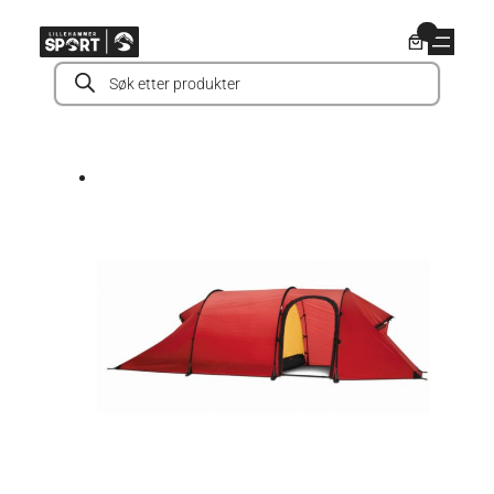
Hopp
0
til
Products
innhold
search