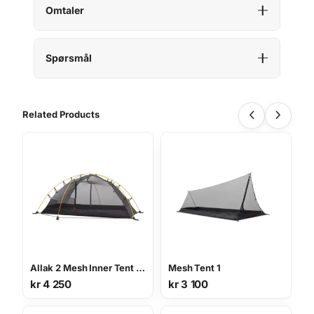
Omtaler
Spørsmål
Related Products
Allak 2 Mesh Inner Tent innertelt
Mesh Tent 1
kr
4 250
kr
3 100