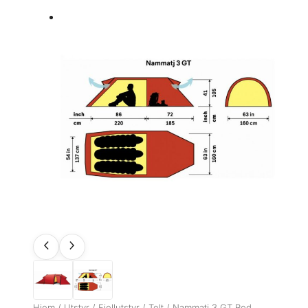
Hjem
/
Utstyr
/
Fjellutstyr
/
Telt
/ Nammatj 3 GT Red