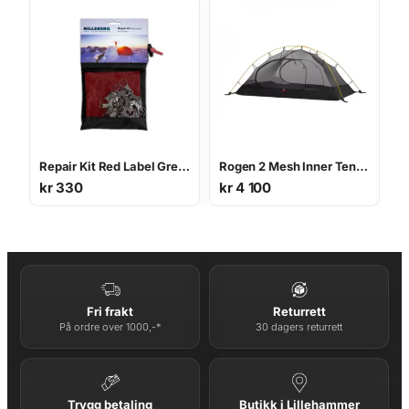
Repair Kit Red Label Green
Rogen 2 Mesh Inner Tent innertelt
kr
330
kr
4 100
Fri frakt
Returrett
På ordre over 1000,-*
30 dagers returrett
Trygg betaling
Butikk i Lillehammer