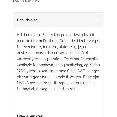
SKU:
16878-14143
Beskrivelse
Hilleberg Nallo 3 er et kompromissløst, ultralett
tunneltelt for helårs bruk. Det er det ideelle valget
for eventyrere, turgåere, klatrere og jegere som
ønsker et robust telt med lav vekt uten å ofre
værbeskyttelse og komfort. Teltet har én romslig
vestibyle for oppbevaring og matlaging, og Kerlon
1200 ytterduk kombinert med 9 mm DAC-stenger
gir svært god styrke i forhold til vekten. Dette gjør
Nallo 3 perfekt for to- til trepersoners turer i alt
fra høyfjell til skog og vinterforhold.
Høydepunkter: