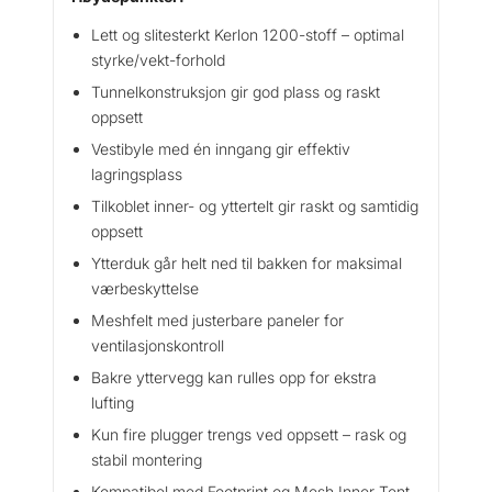
Lett og slitesterkt Kerlon 1200-stoff – optimal
styrke/vekt-forhold
Tunnelkonstruksjon gir god plass og raskt
oppsett
Vestibyle med én inngang gir effektiv
lagringsplass
Tilkoblet inner- og yttertelt gir raskt og samtidig
oppsett
Ytterduk går helt ned til bakken for maksimal
værbeskyttelse
Meshfelt med justerbare paneler for
ventilasjonskontroll
Bakre yttervegg kan rulles opp for ekstra
lufting
Kun fire plugger trengs ved oppsett – rask og
stabil montering
Kompatibel med Footprint og Mesh Inner Tent