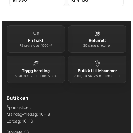
kr
330
kr
4 100
Fri frakt
Returrett
På ordre over 1000,-*
30 dagers returrett
Trygg betaling
Butikk i Lillehammer
Betal med Vipps eller Klarna
Storgata 86, 2615 Lillehammer
Butikken
Åpningstider:
Mandag–fredag: 10–18
Lørdag: 10–16
Storgata 86