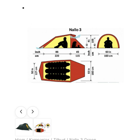
Hjem
/
Kampanjer
/
Tilbud
/ Nallo 3 Green