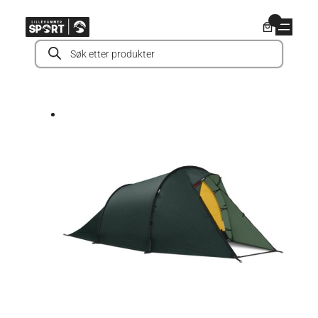
Hopp
0
til
Products
innhold
search