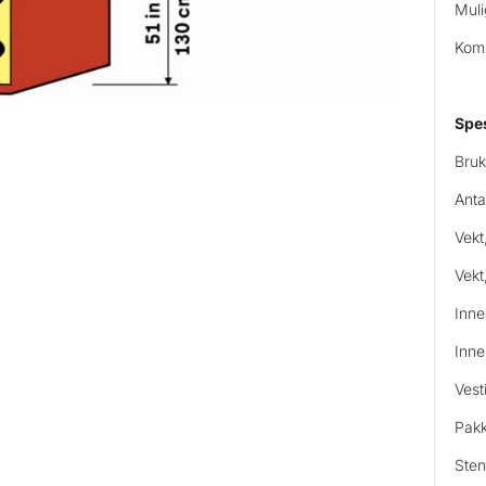
Muli
Komp
Spes
Bruk
Anta
Vekt
Vekt
Inne
Inne
Vest
Pakk
Sten