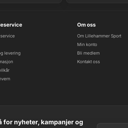
eservice
Om oss
service
Om Lillehammer Sport
Min konto
og levering
Bli medlem
masjon
Kontakt oss
ilkår
nvern
 for nyheter, kampanjer og