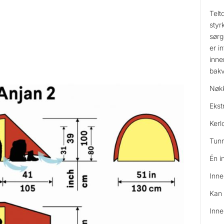
Telt
styr
sørg
er i
inne
bakv
Nøkk
Ekst
Kerl
Tunn
Én i
Inne
Kan 
Inne