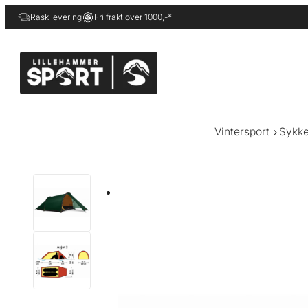
Hopp
Rask levering
Fri frakt over 1000,-*
til
innhold
Vintersport
Sykke