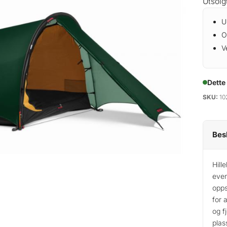
Utsolg
U
O
V
Dette
SKU:
10
Bes
Hill
even
opps
for 
og fj
plass