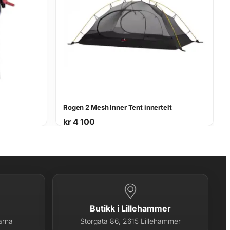
Rogen 2 Mesh Inner Tent innertelt
kr
4 100
Butikk i Lillehammer
arna
Storgata 86, 2615 Lillehammer