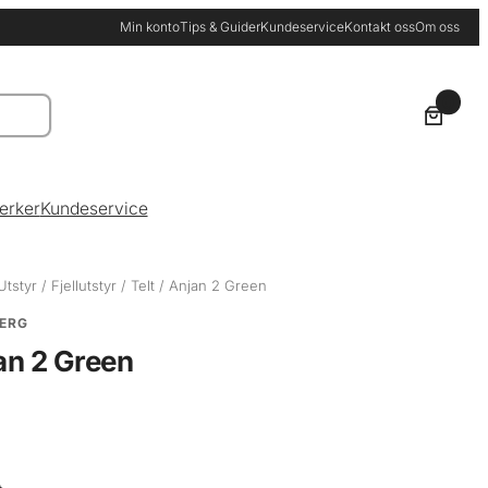
Min konto
Tips & Guider
Kundeservice
Kontakt oss
Om oss
0
erker
Kundeservice
Utstyr
/
Fjellutstyr
/
Telt
/ Anjan 2 Green
BERG
an 2 Green