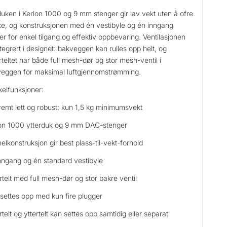
duken i Kerlon 1000 og 9 mm stenger gir lav vekt uten å ofre
ke, og konstruksjonen med én vestibyle og én inngang
er for enkel tilgang og effektiv oppbevaring. Ventilasjonen
ntegrert i designet: bakveggen kan rulles opp helt, og
rteltet har både full mesh-dør og stor mesh-ventil i
eggen for maksimal luftgjennomstrømming.
elfunksjoner:
remt lett og robust: kun 1,5 kg minimumsvekt
on 1000 ytterduk og 9 mm DAC-stenger
elkonstruksjon gir best plass-til-vekt-forhold
nngang og én standard vestibyle
rtelt med full mesh-dør og stor bakre ventil
settes opp med kun fire plugger
rtelt og yttertelt kan settes opp samtidig eller separat