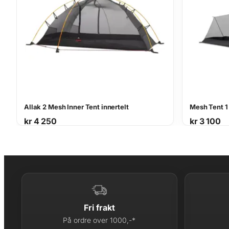
Allak 2 Mesh Inner Tent innertelt
Mesh Tent 1
kr
4 250
kr
3 100
Fri frakt
På ordre over 1000,-*