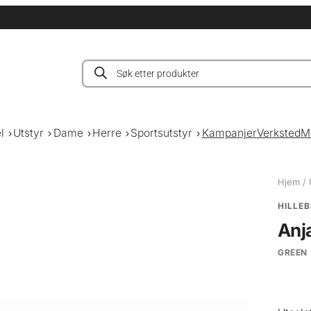
Products
search
l
Utstyr
Dame
Herre
Sportsutstyr
Kampanjer
Verksted
M
Hjem
/
HILLE
Anj
GREEN