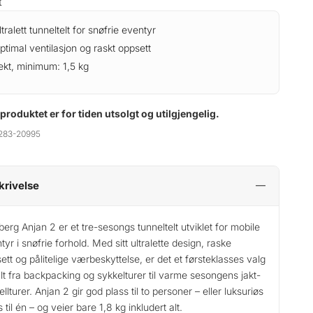
t
ltralett tunneltelt for snøfrie eventyr
ptimal ventilasjon og raskt oppsett
ekt, minimum: 1,5 kg
 produktet er for tiden utsolgt og utilgjengelig.
283-20995
krivelse
eberg Anjan 2 er et tre-sesongs tunneltelt utviklet for mobile
tyr i snøfrie forhold. Med sitt ultralette design, raske
ett og pålitelige værbeskyttelse, er det et førsteklasses valg
alt fra backpacking og sykkelturer til varme sesongens jakt-
ellturer. Anjan 2 gir god plass til to personer – eller luksuriøs
 til én – og veier bare 1,8 kg inkludert alt.