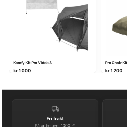
Komfy Kit Pro Vidda 3
Pro Chair Ki
kr
1 000
kr
1 200
Fri frakt
På ordre over 1000,-*