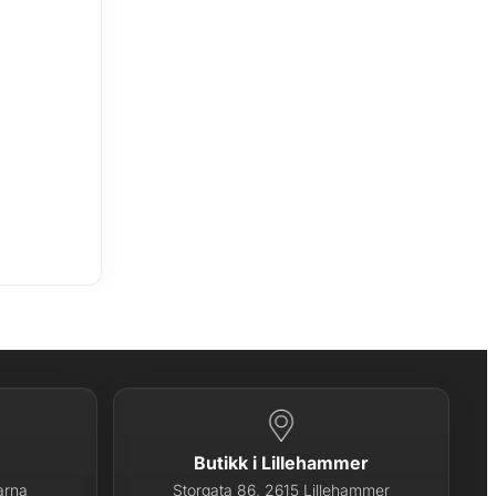
Butikk i Lillehammer
arna
Storgata 86, 2615 Lillehammer