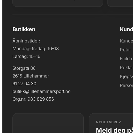
Butikken
Kund
Åpningstider:
Kunde
Mandag–fredag: 10–18
Retur
Lørdag: 10–16
Frakt 
Rekla
Storgata 86
2615 Lillehammer
Kjøpsv
61 27 04 30
Perso
butikk@lillehammersport.no
Org.nr: 983 829 856
NYHETSBREV
Meld deg på