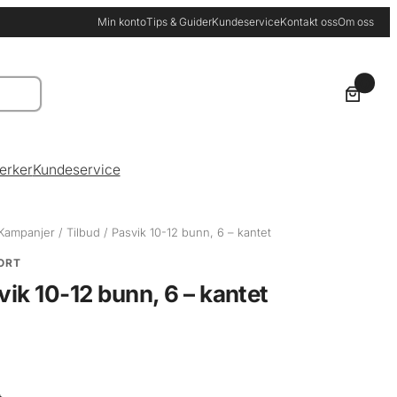
Min konto
Tips & Guider
Kundeservice
Kontakt oss
Om oss
0
erker
Kundeservice
Kampanjer
/
Tilbud
/ Pasvik 10-12 bunn, 6 – kantet
ORT
vik 10-12 bunn, 6 – kantet