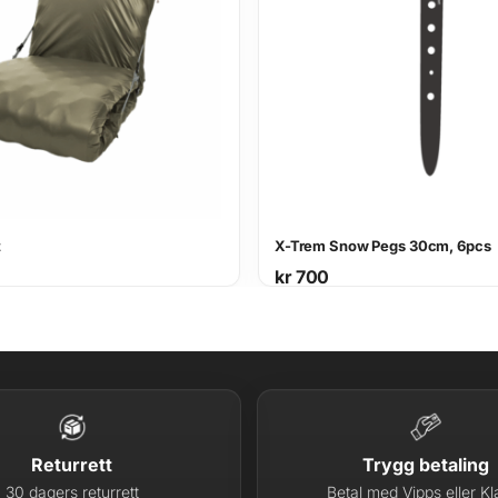
t
X-Trem Snow Pegs 30cm, 6pcs
kr
700
Returrett
Trygg betaling
30 dagers returrett
Betal med Vipps eller Kl