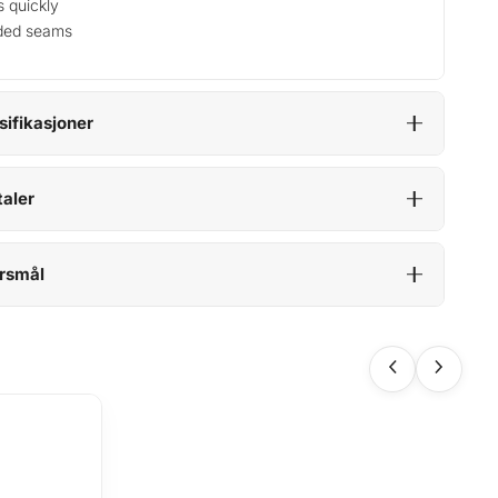
s quickly
ded seams
sifikasjoner
aler
rsmål