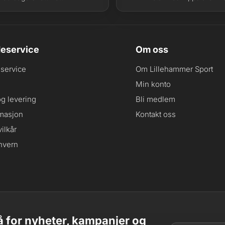
eservice
Om oss
service
Om Lillehammer Sport
Min konto
og levering
Bli medlem
masjon
Kontakt oss
ilkår
nvern
 for nyheter, kampanjer og