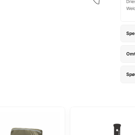
Drie
Wel
Spe
Omt
Spø