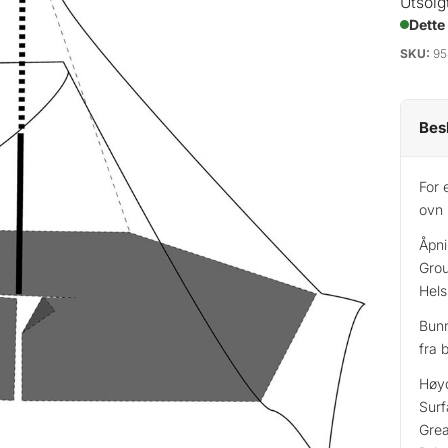
Utsolg
Dette
SKU:
95
Bes
For 
ovn
Åpni
Grou
Hels
Bunn
fra 
Høy
Surf
Grea