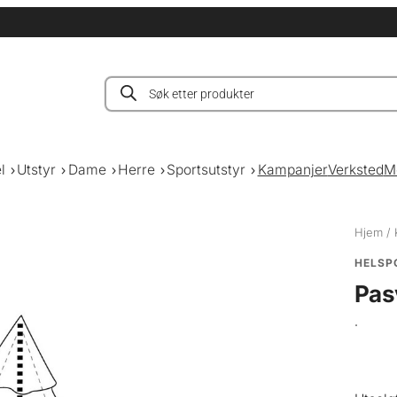
Products
search
l
Utstyr
Dame
Herre
Sportsutstyr
Kampanjer
Verksted
M
Hjem
/
HELSP
Pas
.