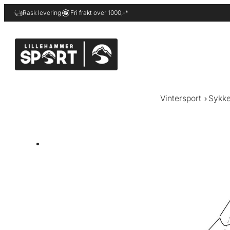
Hopp
Rask levering
Fri frakt over 1000,-*
til
innhold
Vintersport
Sykke