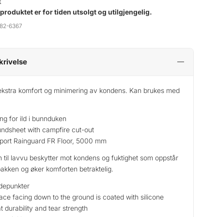
t
 produktet er for tiden utsolgt og utilgjengelig.
82-6367
krivelse
ekstra komfort og minimering av kondens. Kan brukes med
ng for ild i bunnduken
ndsheet with campfire cut-out
port Rainguard FR Floor, 5000 mm
 til lavvu beskytter mot kondens og fuktighet som oppstår
bakken og øker komforten betraktelig.
depunkter
ace facing down to the ground is coated with silicone
t durability and tear strength