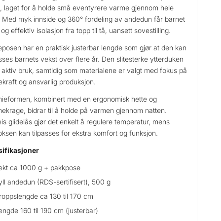
, laget for å holde små eventyrere varme gjennom hele
. Med myk innside og 360° fordeling av andedun får barnet
og effektiv isolasjon fra topp til tå, uansett sovestilling.
posen har en praktisk justerbar lengde som gjør at den kan
asses barnets vekst over flere år. Den slitesterke ytterduken
r aktiv bruk, samtidig som materialene er valgt med fokus på
kraft og ansvarlig produksjon.
eformen, kombinert med en ergonomisk hette og
ekrage, bidrar til å holde på varmen gjennom natten.
is glidelås gjør det enkelt å regulere temperatur, mens
oksen kan tilpasses for ekstra komfort og funksjon.
ifikasjoner
ekt ca 1000 g + pakkpose
yll andedun (RDS-sertifisert), 500 g
roppslengde ca 130 til 170 cm
engde 160 til 190 cm (justerbar)