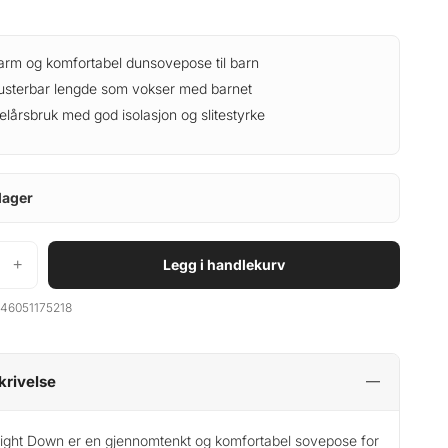
arm og komfortabel dunsovepose til barn
usterbar lengde som vokser med barnet
elårsbruk med god isolasjon og slitestyrke
lager
+
Legg i handlekurv
46051175218
krivelse
light Down er en gjennomtenkt og komfortabel sovepose for