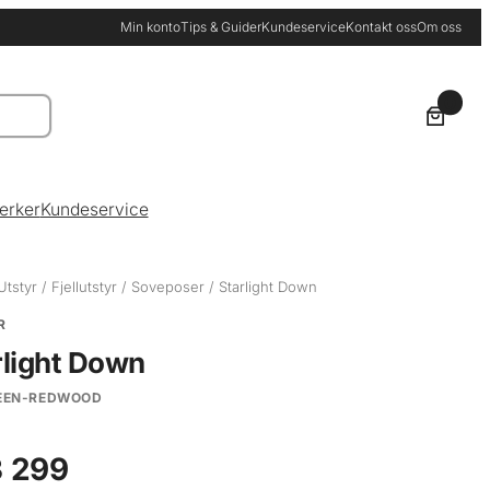
Min konto
Tips & Guider
Kundeservice
Kontakt oss
Om oss
0
erker
Kundeservice
Utstyr
/
Fjellutstyr
/
Soveposer
/ Starlight Down
R
rlight Down
EEN-REDWOOD
 299