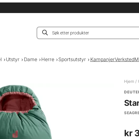
Products
search
l
Utstyr
Dame
Herre
Sportsutstyr
Kampanjer
Verksted
M
Hjem
/
DEUTE
Sta
SEAGR
kr
3