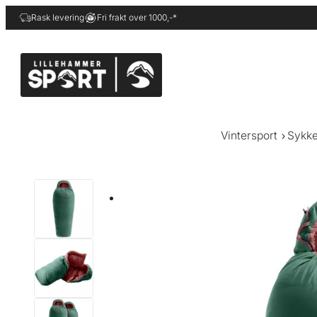
Hopp
Rask levering
Fri frakt over 1000,-*
til
innhold
Vintersport
Sykke