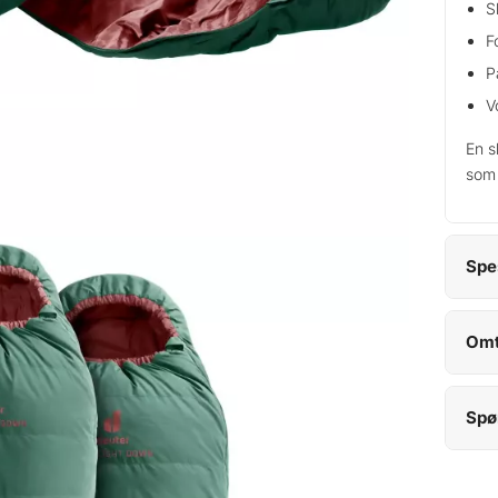
S
F
P
V
En s
som 
Spe
Omt
Spø