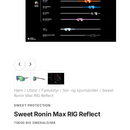
Hjem
/
Utstyr
/
Fjellutstyr
/
Sol- og sportsbriller
/ Sweet
Ronin Max RIG Reflect
SWEET PROTECTION
Sweet Ronin Max RIG Reflect
70600 RIG EMERALD/MA