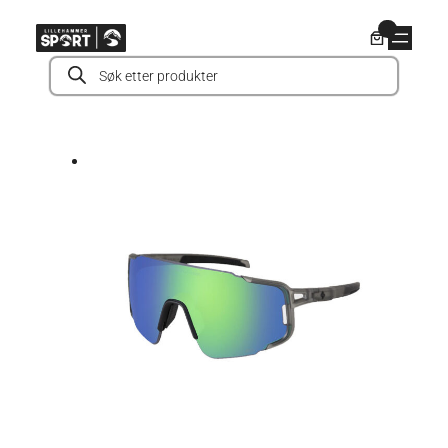
Hopp
0
til
Products
innhold
search