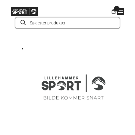
Hopp
0
til
Products
innhold
search