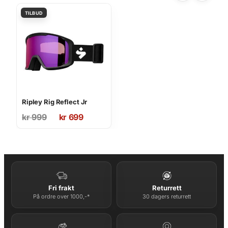
Ripley Rig Reflect Jr
Opprinnelig
Nåværende
kr
999
kr
699
pris
pris
var:
er:
kr 999.
kr 699.
Fri frakt
Returrett
På ordre over 1000,-*
30 dagers returrett