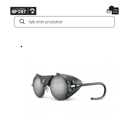
Hopp
0
til
Products
innhold
search