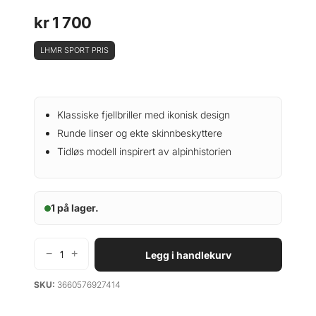
kr
1 700
LHMR SPORT PRIS
Klassiske fjellbriller med ikonisk design
Runde linser og ekte skinnbeskyttere
Tidløs modell inspirert av alpinhistorien
1 på lager.
−
+
Legg i handlekurv
J
u
SKU:
3660576927414
l
b