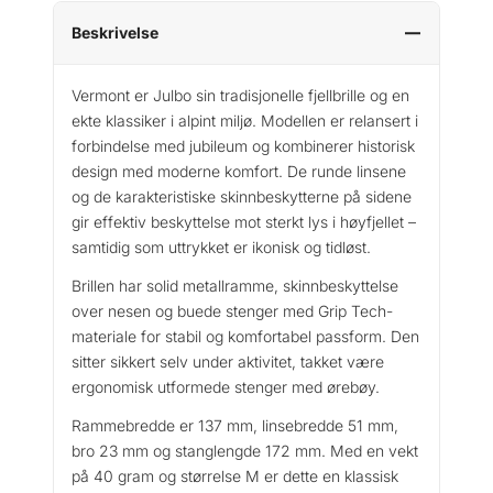
o
V
Beskrivelse
e
r
Vermont er Julbo sin tradisjonelle fjellbrille og en
m
ekte klassiker i alpint miljø. Modellen er relansert i
o
forbindelse med jubileum og kombinerer historisk
n
design med moderne komfort. De runde linsene
t
og de karakteristiske skinnbeskytterne på sidene
S
gir effektiv beskyttelse mot sterkt lys i høyfjellet –
p
samtidig som uttrykket er ikonisk og tidløst.
e
c
Brillen har solid metallramme, skinnbeskyttelse
t
over nesen og buede stenger med Grip Tech-
r
materiale for stabil og komfortabel passform. Den
o
sitter sikkert selv under aktivitet, takket være
n
ergonomisk utformede stenger med ørebøy.
4
a
Rammebredde er 137 mm, linsebredde 51 mm,
n
bro 23 mm og stanglengde 172 mm. Med en vekt
t
på 40 gram og størrelse M er dette en klassisk
a