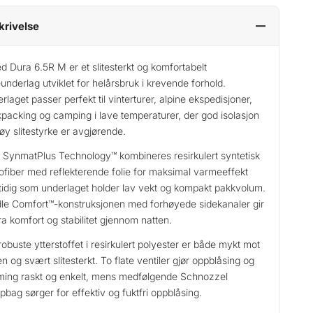
krivelse
d Dura 6.5R M er et slitesterkt og komfortabelt
eunderlag utviklet for helårsbruk i krevende forhold.
rlaget passer perfekt til vinterturer, alpine ekspedisjoner,
packing og camping i lave temperaturer, der god isolasjon
øy slitestyrke er avgjørende.
SynmatPlus Technology™ kombineres resirkulert syntetisk
ofiber med reflekterende folie for maksimal varmeeffekt
idig som underlaget holder lav vekt og kompakt pakkvolum.
le Comfort™-konstruksjonen med forhøyede sidekanaler gir
ra komfort og stabilitet gjennom natten.
robuste ytterstoffet i resirkulert polyester er både mykt mot
n og svært slitesterkt. To flate ventiler gjør oppblåsing og
ing raskt og enkelt, mens medfølgende Schnozzel
bag sørger for effektiv og fuktfri oppblåsing.