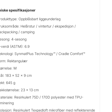
iske spesifikasjoner
rodukttype: Oppblåsbart liggeunderlag
ruksområde: Helårstur / vintertur / ekspedisjon /
ackpacking / camping
esong: 4-sesong
-verdi (ASTM): 6.9
eknologi: SynmatPlus Technology™ / Cradle Comfort™
orm: Rektangulær
tørrelse: M
ål: 183 x 52 x 9 cm
ekt: 645 g
akkstørrelse: 23 x 13 cm
ateriale: Resirkulert 75D / 170D polyester med TPU-
aminering
solasjon: Resirkulert Texpedloft mikrofiber med reflekterende