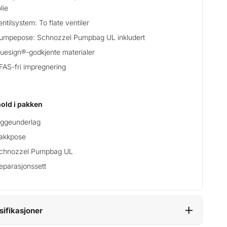
lie
entilsystem: To flate ventiler
umpepose: Schnozzel Pumpbag UL inkludert
luesign®-godkjente materialer
FAS-fri impregnering
old i pakken
iggeunderlag
akkpose
chnozzel Pumpbag UL
eparasjonssett
sifikasjoner