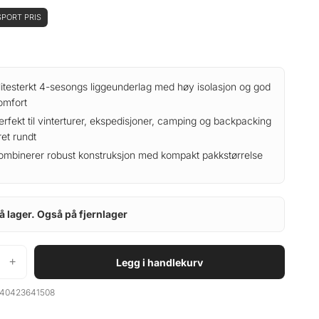
PORT PRIS
litesterkt 4-sesongs liggeunderlag med høy isolasjon og god
omfort
erfekt til vinterturer, ekspedisjoner, camping og backpacking
ret rundt
ombinerer robust konstruksjon med kompakt pakkstørrelse
å lager. Også på fjernlager
+
Legg i handlekurv
40423641508