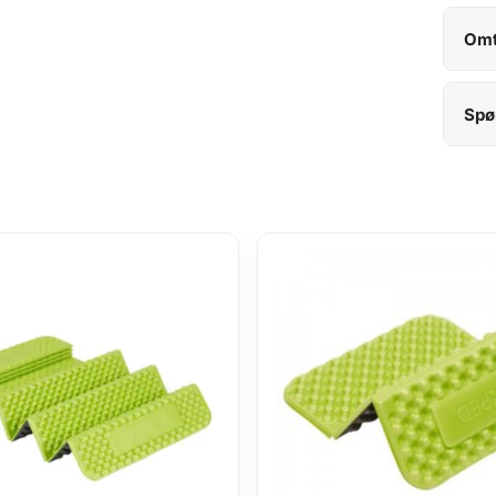
Omt
Spø