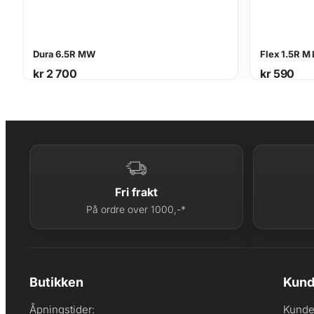
Dura 6.5R MW
Flex 1.5R M
kr
2 700
kr
590
Fri frakt
På ordre over 1000,-*
Butikken
Kund
Åpningstider:
Kunde