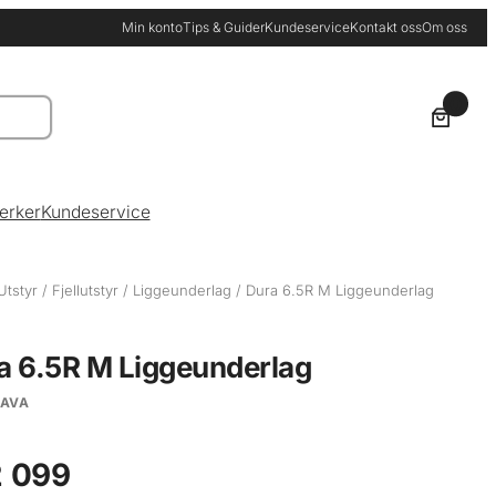
Min konto
Tips & Guider
Kundeservice
Kontakt oss
Om oss
0
erker
Kundeservice
Utstyr
/
Fjellutstyr
/
Liggeunderlag
/ Dura 6.5R M Liggeunderlag
a 6.5R M Liggeunderlag
LAVA
 099