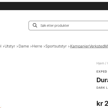
Products
search
l
Utstyr
Dame
Herre
Sportsutstyr
Kampanjer
Verksted
M
Hjem
/
EXPED
Dur
DARK 
kr
2