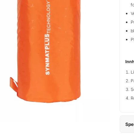
fo
V
P
b
P
Innh
L
P
S
R
Spe