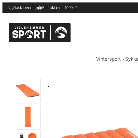
Hopp
Rask levering
Fri frakt over 1000,-*
til
innhold
Vintersport
Sykke