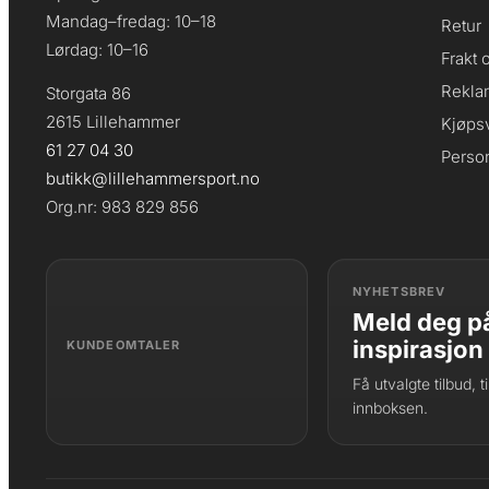
Mandag–fredag: 10–18
Retur
Lørdag: 10–16
Frakt 
Rekla
Storgata 86
2615 Lillehammer
Kjøpsv
61 27 04 30
Perso
butikk@lillehammersport.no
Org.nr: 983 829 856
NYHETSBREV
Meld deg på
inspirasjon
KUNDEOMTALER
Få utvalgte tilbud, 
innboksen.