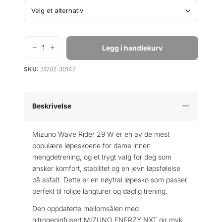
−
+
Legg i handlekurv
M
i
SKU:
31202-30147
z
u
n
o
Beskrivelse
W
a
Mizuno Wave Rider 29 W er en av de mest
v
populære løpeskoene for dame innen
e
mengdetrening, og et trygt valg for deg som
R
ønsker komfort, stabilitet og en jevn løpsfølelse
i
på asfalt. Dette er en nøytral løpesko som passer
d
perfekt til rolige langturer og daglig trening.
e
r
Den oppdaterte mellomsålen med
2
nitrogeninfusert MIZUNO ENERZY NXT gir myk