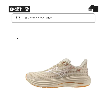
Hopp
0
til
Products
innhold
search