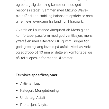
9
og behagelig demping kombinert med god
D
respons i steget. Sammen med Mizuno Wave-
a
plate får du en stabil og balansert løpsfølelse som
m
gir en jevn overgang fra landing til fraspark.
e
L
Overdelen i pustende Jacquard Air Mesh gir en
ø
komfortabel passform med god ventilasjon, mens
p
yttersålen med slitesterk X10-gummi sørger for
e
godt grep og lang levetid på asfalt. Med lav vekt
s
og et dropp på 10 mm er dette en komfortabel og
k
pålitelig løpesko for mange kilometer.
o
a
n
Tekniske spesifikasjoner
t
a
Aktivitet: Løp
l
Kategori: Mengdetrening
l
Underlag: Asfalt
Pronasjon: Nøytral