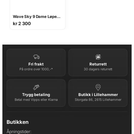
Wave Sky 9 Dame Løpesko
kr
2 300
Fri frakt
Returrett
På ordre over 1000,-*
30 dagers returrett
Trygg betaling
Butikk i Lillehammer
Betal med Vipps eller Klarna
Storgata 86, 2615 Lillehammer
Butikken
Åpningstider: