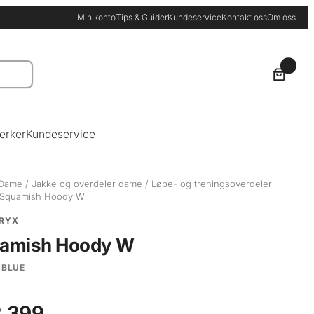
Min konto
Tips & Guider
Kundeservice
Kontakt oss
Om oss
0
erker
Kundeservice
Dame
/
Jakke og overdeler dame
/
Løpe- og treningsoverdeler
 Squamish Hoody W
RYX
amish Hoody W
 BLUE
 399