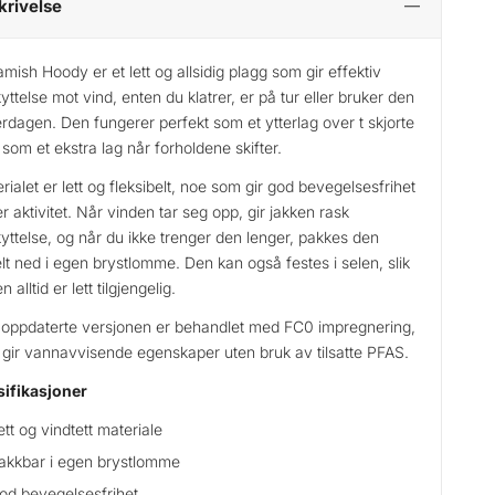
krivelse
mish Hoody er et lett og allsidig plagg som gir effektiv
yttelse mot vind, enten du klatrer, er på tur eller bruker den
erdagen. Den fungerer perfekt som et ytterlag over t skjorte
r som et ekstra lag når forholdene skifter.
rialet er lett og fleksibelt, noe som gir god bevegelsesfrihet
r aktivitet. Når vinden tar seg opp, gir jakken rask
yttelse, og når du ikke trenger den lenger, pakkes den
lt ned i egen brystlomme. Den kan også festes i selen, slik
n alltid er lett tilgjengelig.
oppdaterte versjonen er behandlet med FC0 impregnering,
gir vannavvisende egenskaper uten bruk av tilsatte PFAS.
ifikasjoner
ett og vindtett materiale
akkbar i egen brystlomme
od bevegelsesfrihet