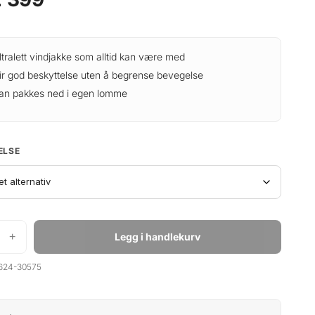
ltralett vindjakke som alltid kan være med
ir god beskyttelse uten å begrense bevegelse
an pakkes ned i egen lomme
ELSE
+
Legg i handlekurv
624-30575