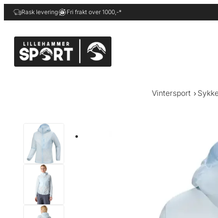
Hopp
Rask levering
Fri frakt over 1000,-*
til
innhold
Vintersport
Sykke