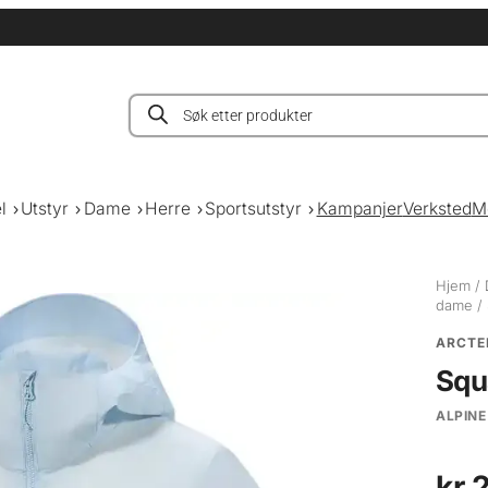
Products
search
l
Utstyr
Dame
Herre
Sportsutstyr
Kampanjer
Verksted
M
Hjem
/
dame
/
ARCTE
Squ
ALPINE
kr
2