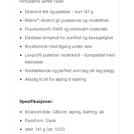
forholdene skifter raskt.
n
Ekstremt lett og pakkbar – kun 141 g
t
a
Matrix™-stretch gir pusteevne og vindtetthet
l
Fluorkarbonfri DWR og resirkulert materiale
l
Elastiske ermehull for komfort og bevegelighet
Brystlomme med tilgang under sele
Lavprofil justerbar nederkant – kompatibel med
klatresele
Rasktørkende og perfekt som lag-på-lag-plagg
Allsidig til alt fra løping til klatring
Spesifikasjoner:
Bruksområde: Gåturer, løping, klatring, ski
Passform: Slank
Vekt: 141 g (str. 10/S)