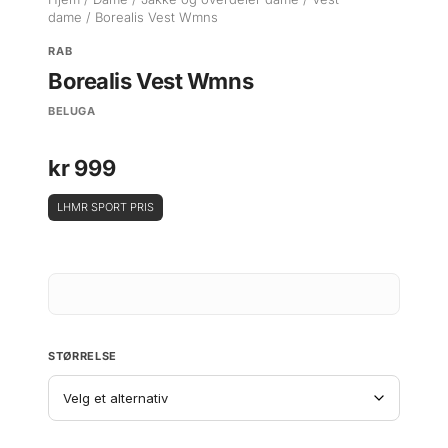
dame
/ Borealis Vest Wmns
RAB
Borealis Vest Wmns
BELUGA
kr
999
LHMR SPORT PRIS
STØRRELSE