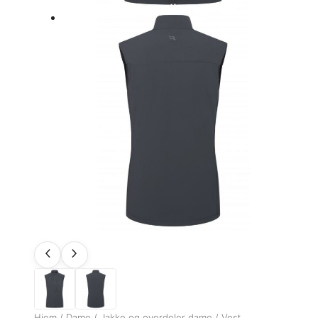
Hjem
/
Dame
/
Jakke og overdeler dame
/
Vest