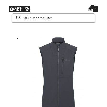
Hopp
0
til
Products
innhold
search