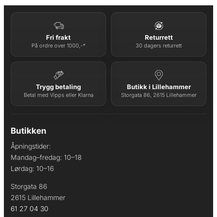
Fri frakt
Returrett
På ordre over 1000,-*
30 dagers returrett
Trygg betaling
Butikk i Lillehammer
Betal med Vipps eller Klarna
Storgata 86, 2615 Lillehammer
Butikken
Åpningstider:
Mandag–fredag: 10–18
Lørdag: 10–16
Storgata 86
2615 Lillehammer
61 27 04 30