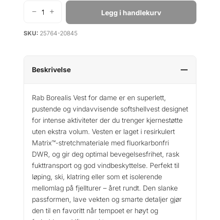
−
+
Legg i handlekurv
R
a
SKU:
25764-20845
b
B
o
r
Beskrivelse
e
a
Rab Borealis Vest for dame er en superlett,
l
pustende og vindavvisende softshellvest designet
i
for intense aktiviteter der du trenger kjernestøtte
s
uten ekstra volum. Vesten er laget i resirkulert
V
Matrix™-stretchmateriale med fluorkarbonfri
e
DWR, og gir deg optimal bevegelsesfrihet, rask
s
fukttransport og god vindbeskyttelse. Perfekt til
t
W
løping, ski, klatring eller som et isolerende
m
mellomlag på fjellturer – året rundt. Den slanke
n
passformen, lave vekten og smarte detaljer gjør
s
den til en favoritt når tempoet er høyt og
a