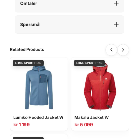
Omtaler
Spørsmål
Related Products
Lumiko Hooded Jacket W
Makalu Jacket W
kr
1 199
kr
5 099