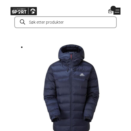
Hopp
0
til
Products
innhold
search