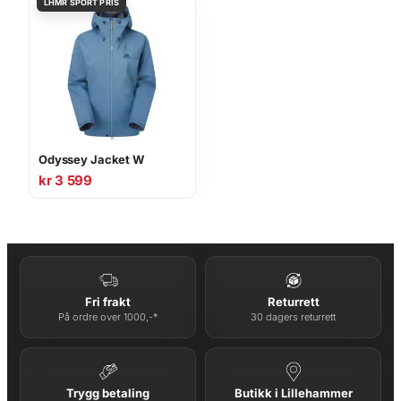
Odyssey Jacket W
kr
3 599
Fri frakt
Returrett
På ordre over 1000,-*
30 dagers returrett
Trygg betaling
Butikk i Lillehammer