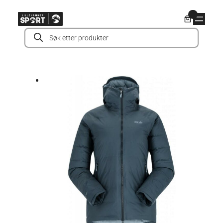
Hopp
0
til
Products
innhold
search