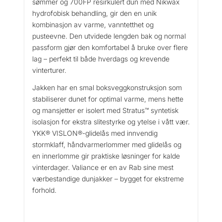
sømmer og 700FP resirkulert dun med Nikwax
hydrofobisk behandling, gir den en unik
kombinasjon av varme, vanntetthet og
pusteevne. Den utvidede lengden bak og normal
passform gjør den komfortabel å bruke over flere
lag – perfekt til både hverdags og krevende
vinterturer.
Jakken har en smal boksveggkonstruksjon som
stabiliserer dunet for optimal varme, mens hette
og mansjetter er isolert med Stratus™ syntetisk
isolasjon for ekstra slitestyrke og ytelse i vått vær.
YKK® VISLON®-glidelås med innvendig
stormklaff, håndvarmerlommer med glidelås og
en innerlomme gir praktiske løsninger for kalde
vinterdager. Valiance er en av Rab sine mest
værbestandige dunjakker – bygget for ekstreme
forhold.