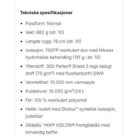
Tekniske spesifikasjoner
Passform: Normal
Vekt: 682 g (str. 10)
Lengde rygg: 76 cm (str. 10)
Isolasjon: 700FP resirkulert dun med Nikwax
hydrofobisk behandling (191 g i str. 10)
Ytterstoff: 30D Pertex® Shield 2-lags belagt
stoff (75 g/m²) med fluorkarbonfri DWR
Vanntetthet: 10.000 mm vannsøyle
Pusteevne: 10.000 g/m²/24 t
Fôr: 100 % resirkulert polyamid
Hette: Isolert med Stratus™ syntetisk isolasjon,
justerbar
Glidelås: YKK® VISLON® frontglidelås med
innvendig baffel