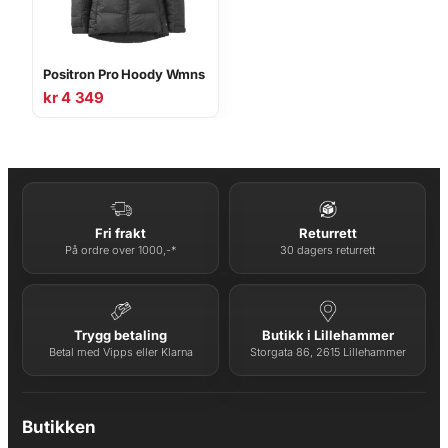
Positron Pro Hoody Wmns
kr
4 349
Fri frakt
Returrett
På ordre over 1000,-*
30 dagers returrett
Trygg betaling
Butikk i Lillehammer
Betal med Vipps eller Klarna
Storgata 86, 2615 Lillehammer
Butikken