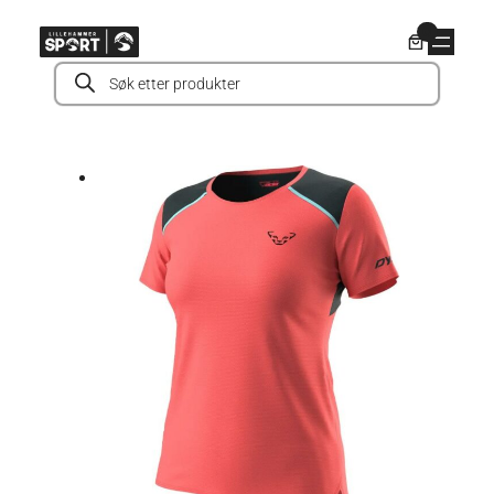
Hopp
0
til
Products
innhold
search