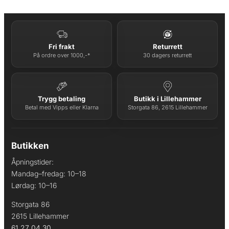
Fri frakt
Returrett
På ordre over 1000,-*
30 dagers returrett
Trygg betaling
Butikk i Lillehammer
Betal med Vipps eller Klarna
Storgata 86, 2615 Lillehammer
Butikken
Åpningstider:
Mandag–fredag: 10–18
Lørdag: 10–16
Storgata 86
2615 Lillehammer
61 27 04 30