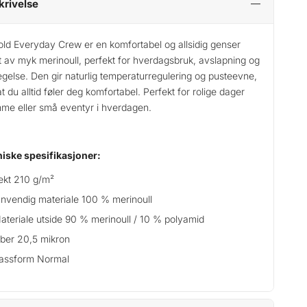
krivelse
ld Everyday Crew er en komfortabel og allsidig genser
t av myk merinoull, perfekt for hverdagsbruk, avslapning og
gelse. Den gir naturlig temperaturregulering og pusteevne,
 at du alltid føler deg komfortabel. Perfekt for rolige dager
me eller små eventyr i hverdagen.
iske spesifikasjoner:
ekt 210 g/m²
nnvendig materiale 100 % merinoull
ateriale utside 90 % merinoull / 10 % polyamid
iber 20,5 mikron
assform Normal