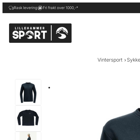
Hopp
Rask levering
Fri frakt over 1000,-*
til
innhold
Vintersport
Sykke