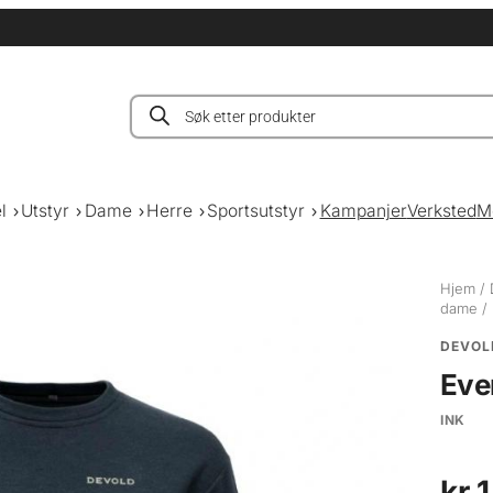
Products
search
l
Utstyr
Dame
Herre
Sportsutstyr
Kampanjer
Verksted
M
Hjem
/
dame
/
DEVOL
Eve
INK
kr
1