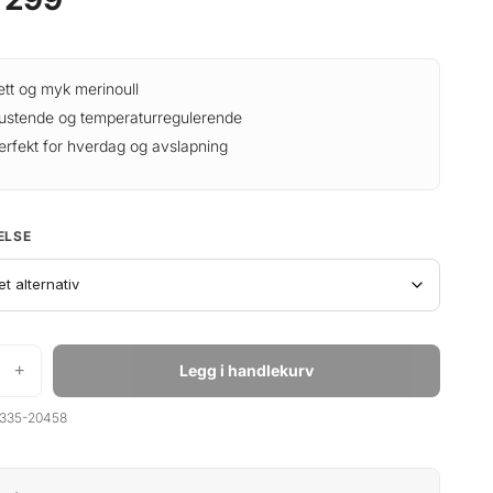
ett og myk merinoull
ustende og temperaturregulerende
erfekt for hverdag og avslapning
ELSE
+
Legg i handlekurv
335-20458