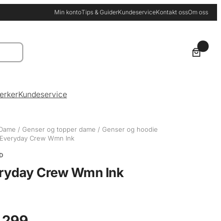
Min konto
Tips & Guider
Kundeservice
Kontakt oss
Om oss
0
erker
Kundeservice
Dame
/
Genser og topper dame
/
Genser og hoodie
 Everyday Crew Wmn Ink
D
ryday Crew Wmn Ink
 299