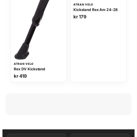
r
ATRAN VELO
p
Kickstand Rex Am 24-28
r
kr
179
o
p
u
l
a
r
i
t
e
t
ATRAN VELO
Rex DV Kickstand
kr
419