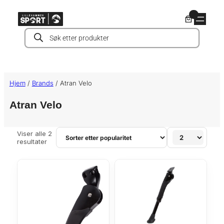
Hopp
0
til
Products
innhold
search
Hjem
/
Brands
/ Atran Velo
Atran Velo
Viser alle 2
S
resultater
o
r
t
e
r
t
e
t
t
e