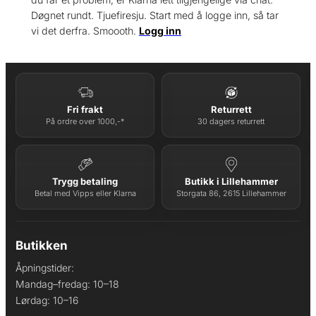
Døgnet rundt. Tjuefiresju. Start med å logge inn, så tar
vi det derfra. Smoooth.
Logg inn
Fri frakt
Returrett
På ordre over 1000,-*
30 dagers returrett
Trygg betaling
Butikk i Lillehammer
Betal med Vipps eller Klarna
Storgata 86, 2615 Lillehammer
Butikken
Åpningstider:
Mandag–fredag: 10–18
Lørdag: 10–16