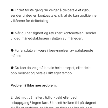
● Er det første gang du velger å delbetale et kjøp,
sender vi deg en kontoavtale, slik at du kan godkjenne
vilkårene for delbetaling.
● Når du har signert og returnert kontoavtalen, sender
vi deg månedsfakturaen i slutten av måneden.
● Forfallsdato vil være i begynnelsen av påfølgende
måned.
● Du kan da velge å betale hele beløpet, eller dele
opp beløpet og betale i ditt eget tempo.
Problem? Ikke noe problem.
Er det midt på natten, tidlig kveld eller ved
soloppgang? Ingen fare. Uansett hvilken tid på døgnet
du får et problem, er Klarna lett tilgjengelige via chat.