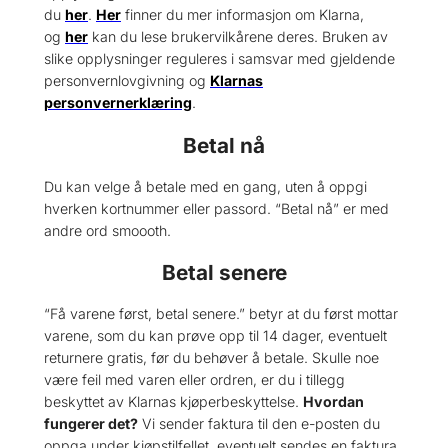
du
her
.
Her
finner du mer informasjon om Klarna,
og
her
kan du lese brukervilkårene deres. Bruken av
slike opplysninger reguleres i samsvar med gjeldende
personvernlovgivning og
Klarnas
personvernerklæring
.
Betal nå
Du kan velge å betale med en gang, uten å oppgi
hverken kortnummer eller passord. “Betal nå” er med
andre ord smoooth.
Betal senere
“Få varene først, betal senere.” betyr at du først mottar
varene, som du kan prøve opp til 14 dager, eventuelt
returnere gratis, før du behøver å betale. Skulle noe
være feil med varen eller ordren, er du i tillegg
beskyttet av Klarnas kjøperbeskyttelse.
Hvordan
fungerer det?
Vi sender faktura til den e-posten du
oppga under kjøpstilfellet, eventuelt sendes en faktura