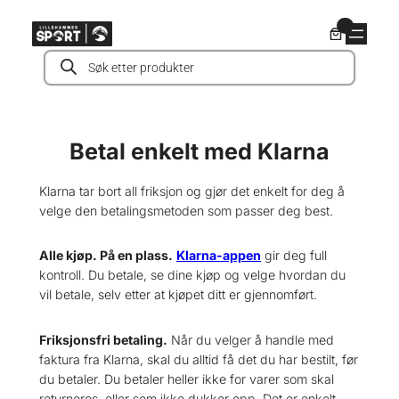
Hopp
0
til
Products
innhold
search
Betal enkelt med Klarna
Klarna tar bort all friksjon og gjør det enkelt for deg å
velge den betalingsmetoden som passer deg best.
Alle kjøp. På en plass.
Klarna-appen
gir deg full
kontroll. Du betale, se dine kjøp og velge hvordan du
vil betale, selv etter at kjøpet ditt er gjennomført.
Friksjonsfri betaling.
Når du velger å handle med
faktura fra Klarna, skal du alltid få det du har bestilt, før
du betaler. Du betaler heller ikke for varer som skal
returneres, eller som ikke dukker opp. Det er enkelt,