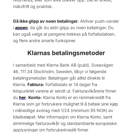
risikofritt og praktisk.
Gå ikke glipp av noen
betalinger.
Aktiver push-varsler
i
appen
, da går du aldri glipp av noen betalinger. Du
kan også velge at pengene trekkes på forfallsdatoen,
og flere andre smarte funksjoner.
Klarnas betalingsmetoder
I samarbeid med Klarna Bank AB (publ), Sveavägen
46, 111 34 Stockholm, Sweden, tilbyr vi følgende
betalingsmetoder. Betalingen går alltid direkte til
Klarna.
Faktura:
Forfallsdato er 14 dager fra
tidspunktet varene er sendt ut. Fakturavilkårene finner
du
her
.
Konto:
Klarna Konto er en rammekreditt fra
Klarna som gir forbrukere mulighet til å betale sine kjøp
i månedlige avdrag med 1/24 (minimum 95 NOK) av
totalbeløpet. Mer informasjon om Klarna Konto, samt
alminnelige fakturavilkår og standardiserte europeiske
opplysninger om forbrukerkreditt finner