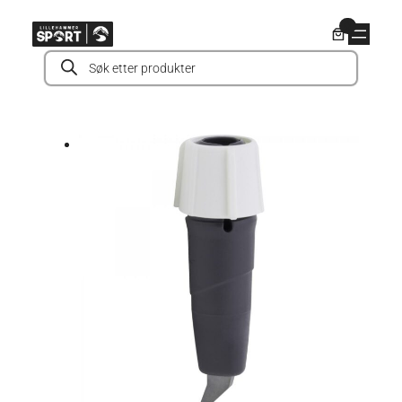
Hopp
0
til
Products
innhold
search