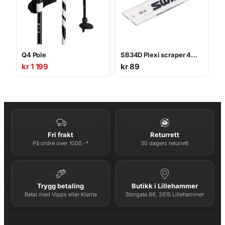
Q4 Pole
SB34D Plexi scraper 4mm snowboard
kr
1 199
kr
89
Fri frakt
Returrett
På ordre over 1000,-*
30 dagers returrett
Trygg betaling
Butikk i Lillehammer
Betal med Vipps eller Klarna
Storgata 86, 2615 Lillehammer