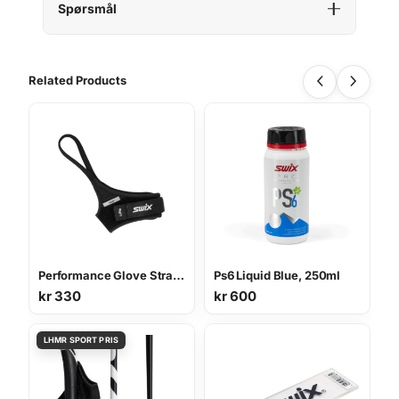
Spørsmål
Related Products
Performance Glove Strap Wedge
Ps6 Liquid Blue, 250ml
kr
330
kr
600