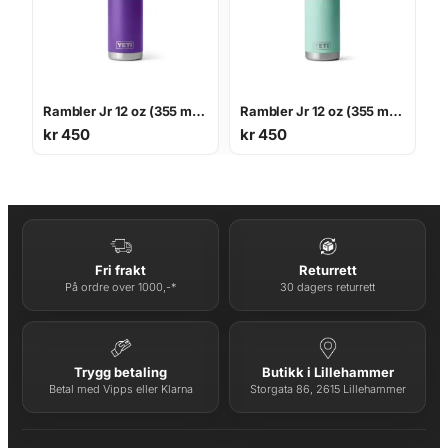
Rambler Jr 12 oz (355 ml) Kids’ Bottle
Rambler Jr 12 oz (355 ml) Kids’ Bottle
kr
450
kr
450
Fri frakt
Returrett
På ordre over 1000,-*
30 dagers returrett
Trygg betaling
Butikk i Lillehammer
Betal med Vipps eller Klarna
Storgata 86, 2615 Lillehammer