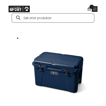
Hopp
0
til
Products
innhold
search