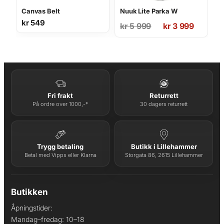
Canvas Belt
Nuuk Lite Parka W
kr
549
Opprinnelig
Nåværende
kr
5 999
kr
3 999
pris
pris
var:
er:
kr 5
kr 3
999.
999.
Fri frakt
Returrett
På ordre over 1000,-*
30 dagers returrett
Trygg betaling
Butikk i Lillehammer
Betal med Vipps eller Klarna
Storgata 86, 2615 Lillehammer
Butikken
Åpningstider:
Mandag–fredag: 10–18