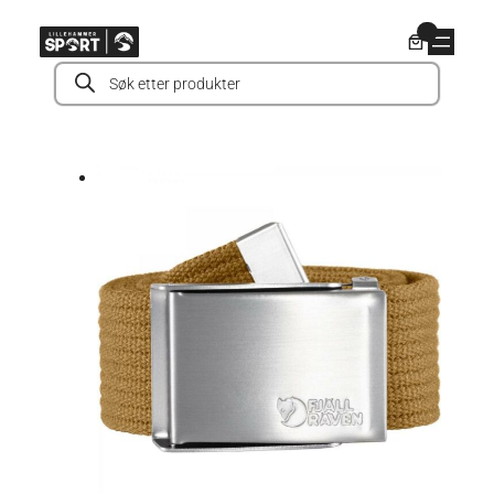
Hopp
0
til
Products
innhold
search