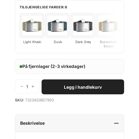
TILGJENGELIGE FARGER:8
Light Khaki
Dusk
Dark Grey
Buckwheat
Black
Brown
På fjernlager (2-3 virkedager)
−
+
Legg i handlekurv
F
j
SKU:
7323450857950
ä
l
l
r
Beskrivelse
ä
v