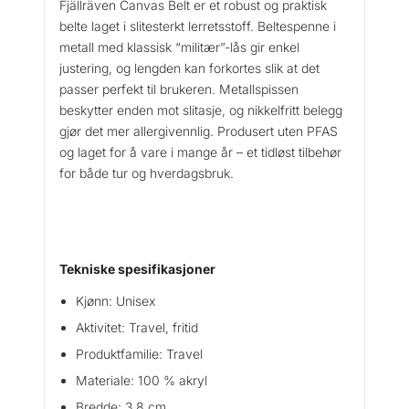
Fjällräven Canvas Belt er et robust og praktisk
e
belte laget i slitesterkt lerretsstoff. Beltespenne i
n
metall med klassisk “militær”-lås gir enkel
C
justering, og lengden kan forkortes slik at det
a
passer perfekt til brukeren. Metallspissen
n
beskytter enden mot slitasje, og nikkelfritt belegg
v
gjør det mer allergivennlig. Produsert uten PFAS
a
s
og laget for å vare i mange år – et tidløst tilbehør
B
for både tur og hverdagsbruk.
e
l
t
a
Tekniske spesifikasjoner
n
t
Kjønn: Unisex
a
Aktivitet: Travel, fritid
l
l
Produktfamilie: Travel
Materiale: 100 % akryl
Bredde: 3,8 cm