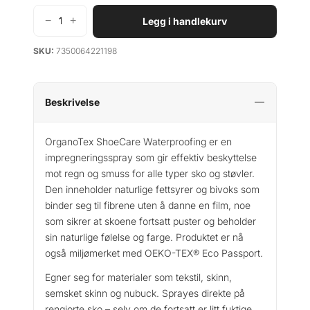
−
+
Legg i handlekurv
O
r
SKU:
7350064221198
g
a
n
o
Beskrivelse
T
e
OrganoTex ShoeCare Waterproofing er en
x
impregneringsspray som gir effektiv beskyttelse
S
mot regn og smuss for alle typer sko og støvler.
h
Den inneholder naturlige fettsyrer og bivoks som
o
binder seg til fibrene uten å danne en film, noe
e
som sikrer at skoene fortsatt puster og beholder
c
sin naturlige følelse og farge. Produktet er nå
a
r
også miljømerket med OEKO-TEX® Eco Passport.
e
Egner seg for materialer som tekstil, skinn,
W
semsket skinn og nubuck. Sprayes direkte på
a
rengjorte sko – selv om de fortsatt er litt fuktige.