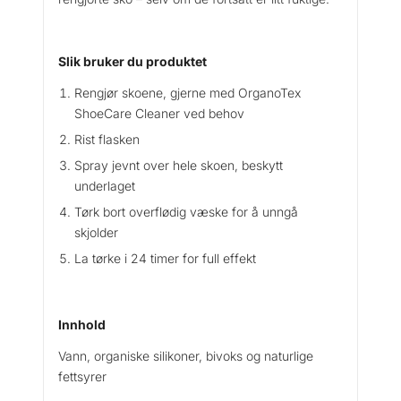
t
e
r
Slik bruker du produktet
p
r
Rengjør skoene, gjerne med OrganoTex
o
ShoeCare Cleaner ved behov
o
Rist flasken
f
i
Spray jevnt over hele skoen, beskytt
n
underlaget
g
Tørk bort overflødig væske for å unngå
3
skjolder
0
La tørke i 24 timer for full effekt
0
M
l
a
Innhold
n
Vann, organiske silikoner, bivoks og naturlige
t
fettsyrer
a
l