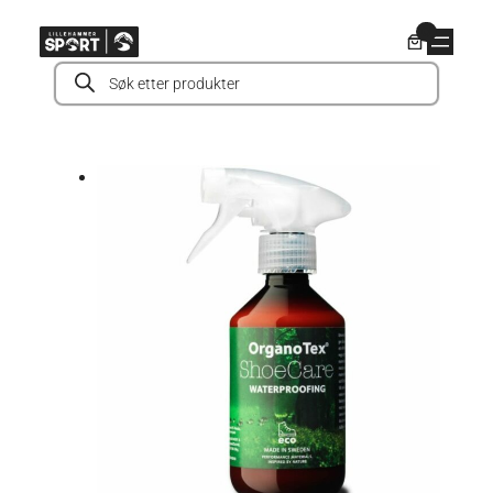
Hopp
0
til
Products
innhold
search