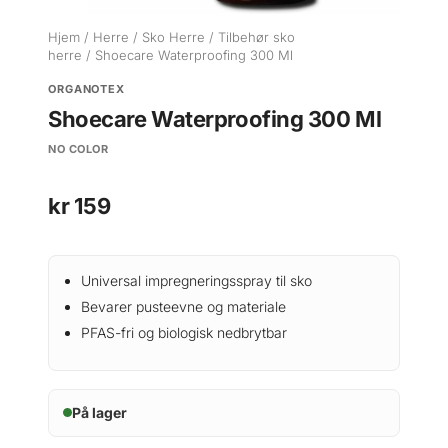
Hjem
/
Herre
/
Sko Herre
/
Tilbehør sko
herre
/ Shoecare Waterproofing 300 Ml
ORGANOTEX
Shoecare Waterproofing 300 Ml
NO COLOR
kr
159
Universal impregneringsspray til sko
Bevarer pusteevne og materiale
PFAS-fri og biologisk nedbrytbar
På lager