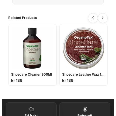
Related Products
Shoecare Cleaner 300Ml
Shoecare Leather Wax 100 Ml
kr
139
kr
139
Fri frakt
Returrett