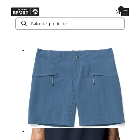
Hopp
0
til
Products
innhold
search