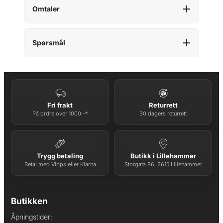
Omtaler
Spørsmål
Fri frakt
Returrett
På ordre over 1000,-*
30 dagers returrett
Trygg betaling
Butikk i Lillehammer
Betal med Vipps eller Klarna
Storgata 86, 2615 Lillehammer
Butikken
Åpningstider: