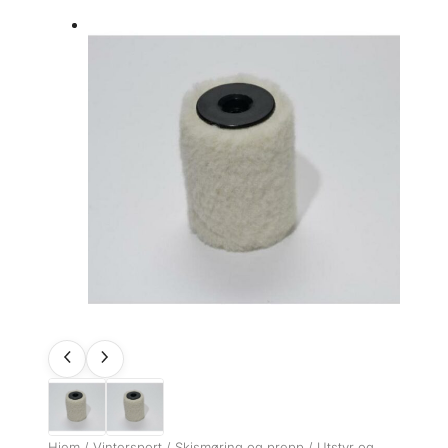
Hjem
/
Vintersport
/
Skismøring og prepp
/
Utstyr og