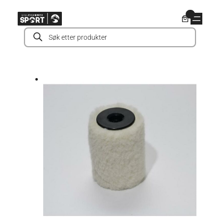
Hopp
0
til
Products
innhold
search