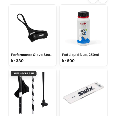
Performance Glove Strap Wedge
Ps6 Liquid Blue, 250ml
kr
330
kr
600