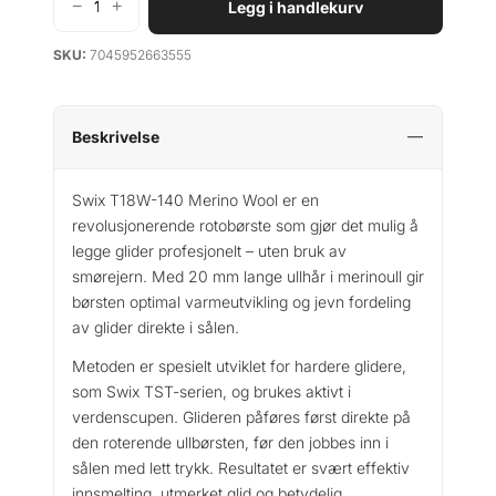
−
+
Legg i handlekurv
S
w
SKU:
7045952663555
i
x
T
1
Beskrivelse
8
W
Swix T18W-140 Merino Wool er en
-
revolusjonerende rotobørste som gjør det mulig å
1
legge glider profesjonelt – uten bruk av
4
smørejern. Med 20 mm lange ullhår i merinoull gir
0
børsten optimal varmeutvikling og jevn fordeling
M
av glider direkte i sålen.
e
r
Metoden er spesielt utviklet for hardere glidere,
i
som Swix TST-serien, og brukes aktivt i
n
verdenscupen. Glideren påføres først direkte på
o
den roterende ullbørsten, før den jobbes inn i
w
sålen med lett trykk. Resultatet er svært effektiv
o
innsmelting, utmerket glid og betydelig