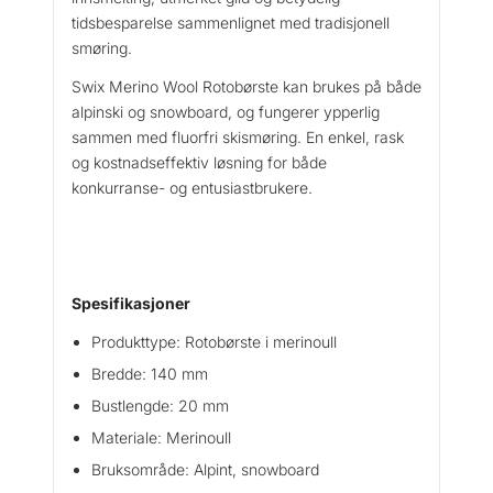
o
tidsbesparelse sammenlignet med tradisjonell
l
smøring.
1
4
Swix Merino Wool Rotobørste kan brukes på både
0
alpinski og snowboard, og fungerer ypperlig
m
sammen med fluorfri skismøring. En enkel, rask
m
og kostnadseffektiv løsning for både
a
konkurranse- og entusiastbrukere.
n
t
a
l
l
Spesifikasjoner
Produkttype: Rotobørste i merinoull
Bredde: 140 mm
Bustlengde: 20 mm
Materiale: Merinoull
Bruksområde: Alpint, snowboard