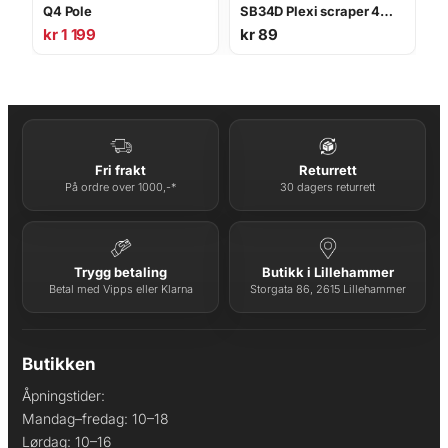
Q4 Pole
SB34D Plexi scraper 4mm snowboard
kr
1 199
kr
89
Fri frakt
Returrett
På ordre over 1000,-*
30 dagers returrett
Trygg betaling
Butikk i Lillehammer
Betal med Vipps eller Klarna
Storgata 86, 2615 Lillehammer
Butikken
Åpningstider:
Mandag–fredag: 10–18
Lørdag: 10–16