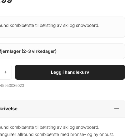
ound kombibørste til børsting av ski og snowboard.
fjernlager (2-3 virkedager)
+
Legg i handlekurv
45950036023
krivelse
ound kombibørste til børsting av ski og snowboard.
angulær allround kombibørste med bronse- og nylonbust.