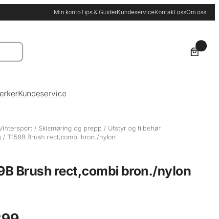
Min konto
Tips & Guider
Kundeservice
Kontakt oss
Om oss
0
erker
Kundeservice
Vintersport
/
Skismøring og prepp
/
Utstyr og tilbehør
g
/ T159B Brush rect,combi bron./nylon
9B Brush rect,combi bron./nylon
99