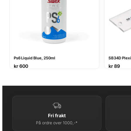
Ps6 Liquid Blue, 250ml
SB34D Plex
kr
600
kr
89
Fri frakt
På ordre over 1000,-*