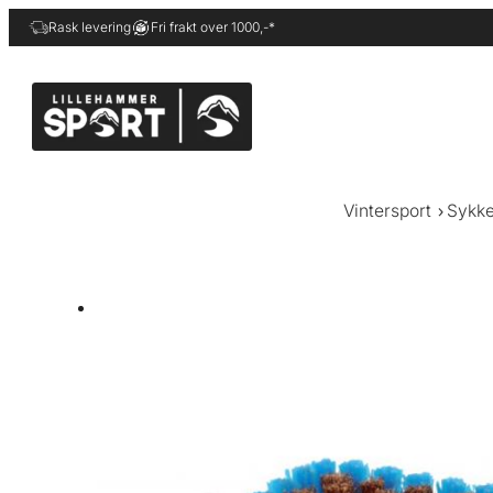
Hopp
Rask levering
Fri frakt over 1000,-*
til
innhold
Vintersport
Sykke