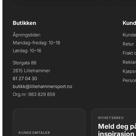
Butikken
Kund
Åpningstider:
Kunde
Mandag–fredag: 10–18
Retur
Lørdag: 10–16
Frakt 
Rekla
Storgata 86
2615 Lillehammer
Kjøpsv
61 27 04 30
Perso
butikk@lillehammersport.no
Org.nr: 983 829 856
NYHETSBREV
Meld deg på
inspirasjon
KUNDEOMTALER