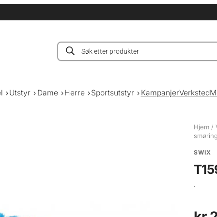
Products
search
l
Utstyr
Dame
Herre
Sportsutstyr
Kampanjer
Verksted
M
Hjem
/
smørin
SWIX
T15
.
kr
2