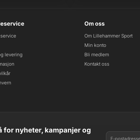
eservice
Om oss
service
Om Lillehammer Sport
Min konto
og levering
Bli medlem
masjon
Kontakt oss
ilkår
nvern
 for nyheter, kampanjer og