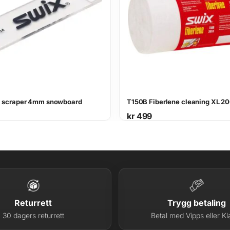
.
/
n
y
l
o
n
a
i scraper 4mm snowboard
T150B Fiberlene cleaning XL 2
n
kr
499
t
a
l
l
Returrett
Trygg betaling
30 dagers returrett
Betal med Vipps eller Kl