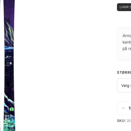
LHMR S
Arma
kant
på r
STØRR
−
A
r
SKU:
30
m
a