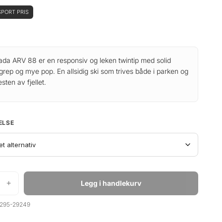
PORT PRIS
da ARV 88 er en responsiv og leken twintip med solid
grep og mye pop. En allsidig ski som trives både i parken og
esten av fjellet.
ELSE
+
Legg i handlekurv
295-29249