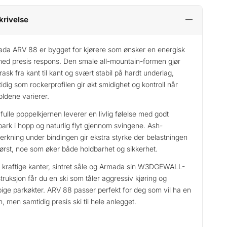
krivelse
da ARV 88 er bygget for kjørere som ønsker en energisk
med presis respons. Den smale all-mountain-formen gjør
rask fra kant til kant og svært stabil på hardt underlag,
idig som rockerprofilen gir økt smidighet og kontroll når
oldene varierer.
fulle poppelkjernen leverer en livlig følelse med godt
park i hopp og naturlig flyt gjennom svingene. Ash-
terkning under bindingen gir ekstra styrke der belastningen
tørst, noe som øker både holdbarhet og sikkerhet.
kraftige kanter, sintret såle og Armada sin W3DGEWALL-
truksjon får du en ski som tåler aggressiv kjøring og
ige parkøkter. ARV 88 passer perfekt for deg som vil ha en
n, men samtidig presis ski til hele anlegget.