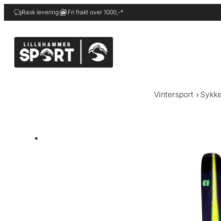
Hopp
Rask levering
Fri frakt over 1000,-*
til
innhold
Vintersport
Sykke