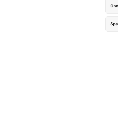
Omt
Spø