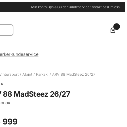
Min konto
Tips & Guider
Kundeservice
Kontakt oss
Om oss
0
erker
Kundeservice
Vintersport
/
Alpint
/
Parkski
/ ARV 88 MadSteez 26/27
DA
 88 MadSteez 26/27
COLOR
 999