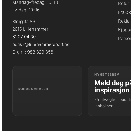
Mandag–fredag: 10–18
Retur
Lørdag: 10–16
Frakt 
Rekla
Storgata 86
2615 Lillehammer
Kjøpsv
61 27 04 30
Perso
butikk@lillehammersport.no
Org.nr: 983 829 856
NYHETSBREV
Meld deg på
inspirasjon
KUNDEOMTALER
Få utvalgte tilbud, 
innboksen.