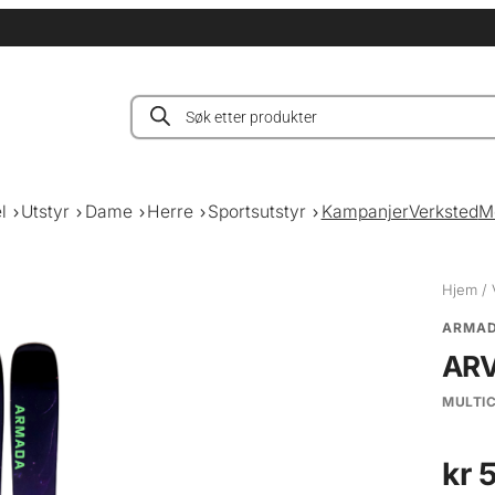
Products
search
l
Utstyr
Dame
Herre
Sportsutstyr
Kampanjer
Verksted
M
Hjem
/
ARMA
ARV
MULTI
kr
5