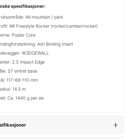
iske spesifikasjoner:
ruksområde: All-mountain / park
rofil: AR Freestyle Rocker (rocker/camber/rocker)
jerne: Poplar Core
indingforsterkning: Ash Binding Insert
idevegger: W3DGEWALL
anter: 2.5 Impact Edge
åle: S7 sintret base
ål: 117–88–110 mm
adius: 14.5 m
ekt: Ca. 1440 g per ski
sifikasjoner