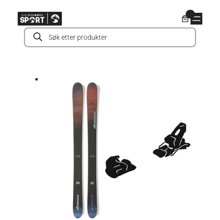
Hopp
0
til
Products
innhold
search