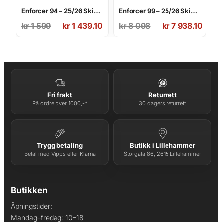
Enforcer 94 – 25/26 Skipakke
Enforcer 99 – 25/26 Skipakke
Opprinnelig
Nåværende
Opprinnelig
Nåværende
kr
1 599
kr
1 439.10
kr
8 098
kr
7 938.10
pris
pris
pris
pris
var:
er:
var:
er:
kr 1
kr 1
kr 8
kr 7
599.
439.10.
098.
938.10.
Fri frakt
Returrett
På ordre over 1000,-*
30 dagers returrett
Trygg betaling
Butikk i Lillehammer
Betal med Vipps eller Klarna
Storgata 86, 2615 Lillehammer
Butikken
Åpningstider:
Mandag–fredag: 10–18