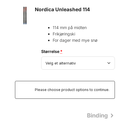
r
s
Nordica Unleashed 114
i
e
s
r
v
:
114 mm på midten
a
k
Frikjøringski
r
r
For dager med mye snø
:
(for
Størrelse
*
k
5
r
9
Nordica
3
Unleashed
6
8
114)
0
.
9
1
Please choose product options to continue.
8
0
.
.
Binding