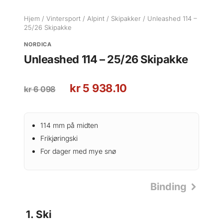
Hjem
/
Vintersport
/
Alpint
/
Skipakker
/ Unleashed 114 –
25/26 Skipakke
NORDICA
Unleashed 114 – 25/26 Skipakke
O
N
kr
5 938.10
kr
6 098
p
å
p
v
r
æ
114 mm på midten
i
r
Frikjøringski
n
e
For dager med mye snø
n
n
e
d
l
e
Binding
i
p
g
r
1
Ski
p
i