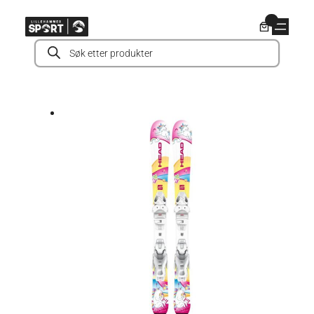
Hopp
0
til
Products
innhold
search