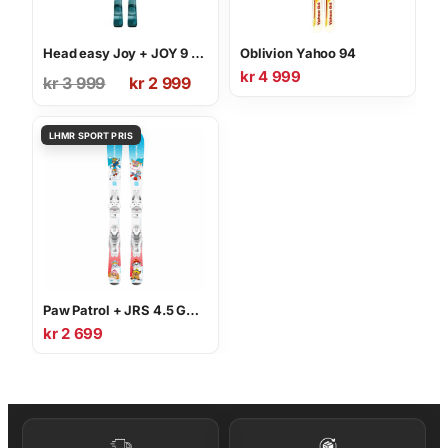
Head easy Joy + JOY 9 GW SLR
Oblivion Yahoo 94
Opprinnelig
Nåværende
kr
4 999
kr
3 999
kr
2 999
pris
pris
var:
er:
kr 3
kr 2
999.
999.
Paw Patrol + JRS 4.5 GW CA
kr
2 699