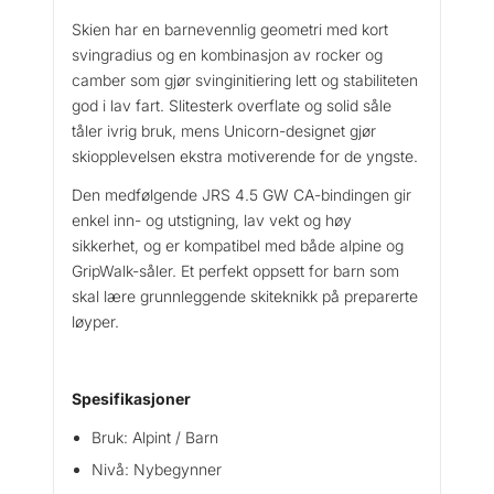
S
Skien har en barnevennlig geometri med kort
4
svingradius og en kombinasjon av rocker og
.
camber som gjør svinginitiering lett og stabiliteten
5
god i lav fart. Slitesterk overflate og solid såle
G
tåler ivrig bruk, mens Unicorn-designet gjør
W
skiopplevelsen ekstra motiverende for de yngste.
C
A
Den medfølgende JRS 4.5 GW CA-bindingen gir
a
enkel inn- og utstigning, lav vekt og høy
n
sikkerhet, og er kompatibel med både alpine og
t
GripWalk-såler. Et perfekt oppsett for barn som
a
skal lære grunnleggende skiteknikk på preparerte
l
løyper.
l
Spesifikasjoner
Bruk: Alpint / Barn
Nivå: Nybegynner