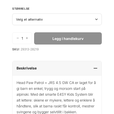
STØRRELSE
−
+
Legg i handlekurv
H
e
SKU:
29313-28219
a
d
U
n
Beskrivelse
i
c
Head Paw Patrol + JRS 4.5 GW CA er laget for å
o
gi barn en enkel, trygg og morsom start på
r
alpinski. Med det smarte E4SY Kids System blir
n
alt lettere: skiene er mykere, lettere og enklere å
+
håndtere, slik at barna raskt får kontroll, mestrer
J
svingene og bygger selvtillit i bakken.
R