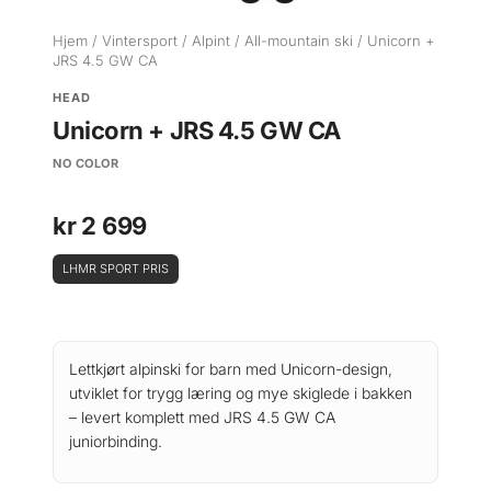
Hjem
/
Vintersport
/
Alpint
/
All-mountain ski
/ Unicorn +
JRS 4.5 GW CA
HEAD
Unicorn + JRS 4.5 GW CA
NO COLOR
kr
2 699
LHMR SPORT PRIS
Lettkjørt alpinski for barn med Unicorn-design,
utviklet for trygg læring og mye skiglede i bakken
– levert komplett med JRS 4.5 GW CA
juniorbinding.