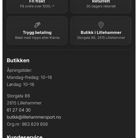
Fri frakt
Returrett
På ordre over 1000,-*
30 dagers returrett
Trygg betaling
Butikk i Lillehammer
Betal med Vipps eller Klarna
Storgata 86, 2615 Lillehammer
Butikken
Åpningstider:
Mandag–fredag: 10–18
Lørdag: 10–16
Storgata 86
2615 Lillehammer
61 27 04 30
butikk@lillehammersport.no
Org.nr: 983 829 856
Kundeservice