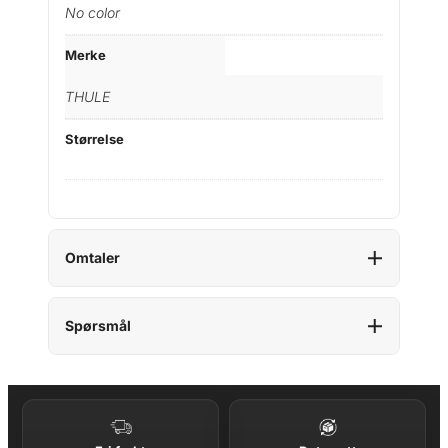
No color
Merke
THULE
Størrelse
Omtaler
Spørsmål