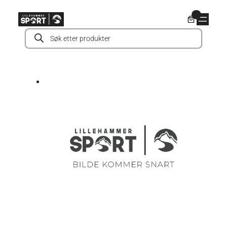
Hopp
0
til
Products
innhold
search