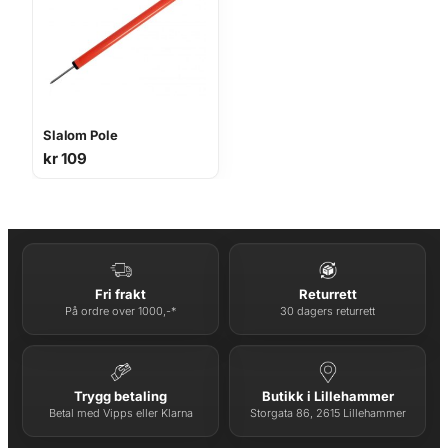
Slalom Pole
kr
109
Fri frakt
Returrett
På ordre over 1000,-*
30 dagers returrett
Trygg betaling
Butikk i Lillehammer
Betal med Vipps eller Klarna
Storgata 86, 2615 Lillehammer