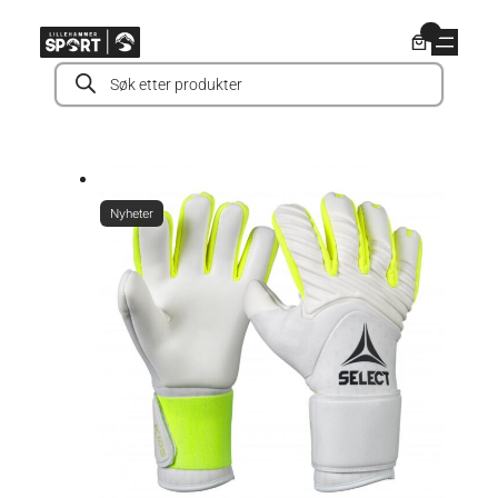
Hopp
0
til
Products
innhold
search
Nyheter