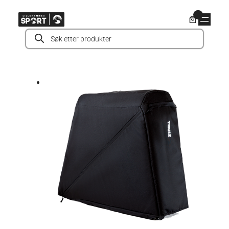
Hopp
0
til
Products
innhold
search