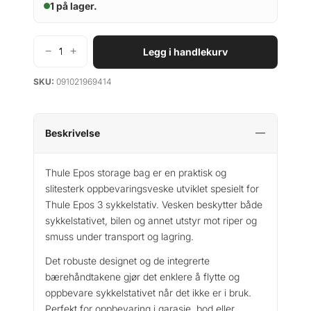
1 på lager.
−
+
Legg i handlekurv
T
h
SKU:
091021969414
u
l
e
E
Beskrivelse
p
o
Thule Epos storage bag er en praktisk og
s
slitesterk oppbevaringsveske utviklet spesielt for
s
Thule Epos 3 sykkelstativ. Vesken beskytter både
t
sykkelstativet, bilen og annet utstyr mot riper og
o
smuss under transport og lagring.
r
a
Det robuste designet og de integrerte
g
bærehåndtakene gjør det enklere å flytte og
e
oppbevare sykkelstativet når det ikke er i bruk.
b
Perfekt for oppbevaring i garasje, bod eller