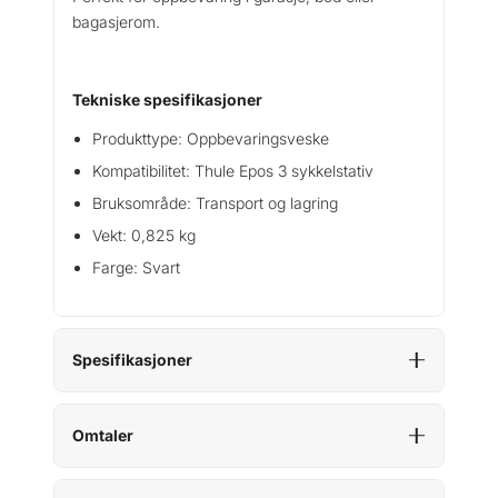
a
bagasjerom.
g
3
s
Tekniske spesifikasjoner
y
k
Produkttype: Oppbevaringsveske
l
Kompatibilitet: Thule Epos 3 sykkelstativ
e
r
Bruksområde: Transport og lagring
a
Vekt: 0,825 kg
n
Farge: Svart
t
a
l
l
Spesifikasjoner
Omtaler