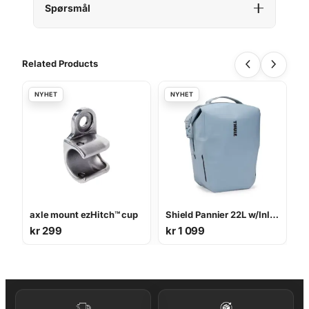
Spørsmål
Related Products
axle mount ezHitch™ cup
Shield Pannier 22L w/Inlock
kr
299
kr
1 099