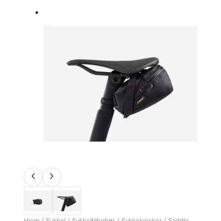
Hjem
/
Sykkel
/
Sykkeltilbehør
/
Sykkelvesker
/ Saddle