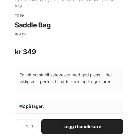
Bag
TREK
Saddle Bag
BLACK
kr
349
En lett og stabil seteveske med god plass til det
viktigste – perfekt til både korte og lengre turer.
2 på lager.
−
+
Legg i handlekurv
T
r