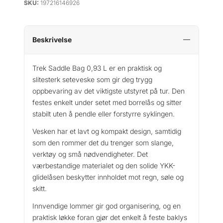
SKU:
197216146926
e
k
S
a
Beskrivelse
d
d
Trek Saddle Bag 0,93 L er en praktisk og
l
slitesterk seteveske som gir deg trygg
e
oppbevaring av det viktigste utstyret på tur. Den
B
festes enkelt under setet med borrelås og sitter
a
stabilt uten å pendle eller forstyrre syklingen.
g
a
Vesken har et lavt og kompakt design, samtidig
n
som den rommer det du trenger som slange,
t
verktøy og små nødvendigheter. Det
a
værbestandige materialet og den solide YKK-
l
glidelåsen beskytter innholdet mot regn, søle og
l
skitt.
Innvendige lommer gir god organisering, og en
praktisk løkke foran gjør det enkelt å feste baklys