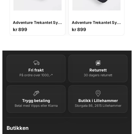
Adventure Trekantet Sykkelveske 1 L
Adventure Trekantet Sykkelveske 1,6 L
kr
899
kr
899
Fri frakt
Returrett
På ordre over 1000,-*
30 dagers returrett
Trygg betaling
Butikk i Lillehammer
Betal med Vipps eller Klarna
Storgata 86, 2615 Lillehammer
Butikken