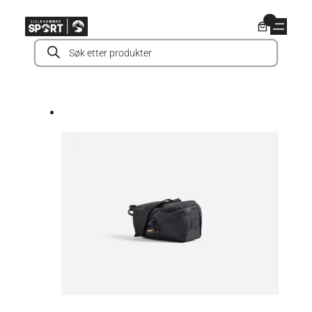
Hopp
0
til
Products
innhold
search