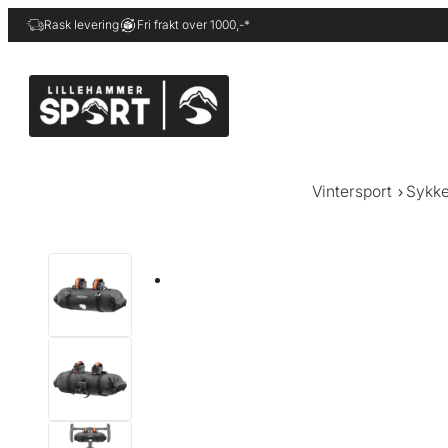
Hopp
Rask levering
Fri frakt over 1000,-*
til
innhold
Vintersport
Sykke