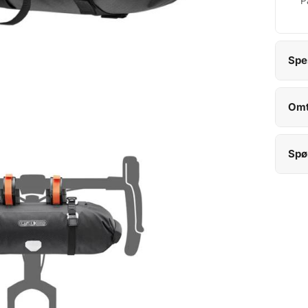
P
Spe
Omt
Spø