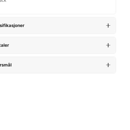
ack
sifikasjoner
aler
rsmål