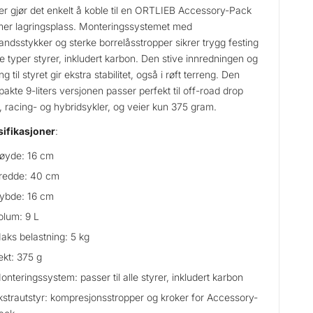
er gjør det enkelt å koble til en ORTLIEB Accessory-Pack
mer lagringsplass. Monteringssystemet med
andsstykker og sterke borrelåsstropper sikrer trygg festing
alle typer styrer, inkludert karbon. Den stive innredningen og
ng til styret gir ekstra stabilitet, også i røft terreng. Den
akte 9-liters versjonen passer perfekt til off-road drop
, racing- og hybridsykler, og veier kun 375 gram.
ifikasjoner
:
øyde: 16 cm
redde: 40 cm
ybde: 16 cm
olum: 9 L
aks belastning: 5 kg
ekt: 375 g
onteringssystem: passer til alle styrer, inkludert karbon
kstrautstyr: kompresjonsstropper og kroker for Accessory-