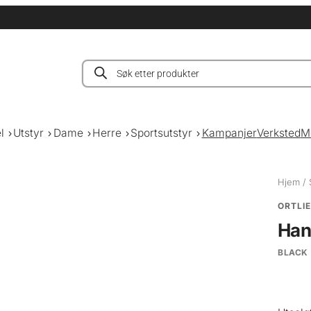
Products
search
l
Utstyr
Dame
Herre
Sportsutstyr
Kampanjer
Verksted
M
Hjem
/
ORTLI
Han
BLACK