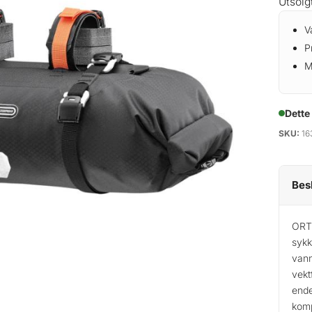
Utsolg
V
P
M
Dette
SKU:
16
Bes
ORTL
sykk
vann
vekt
ende
komp