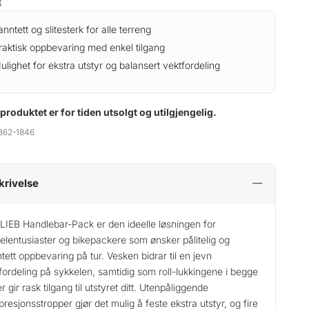
t
anntett og slitesterk for alle terreng
raktisk oppbevaring med enkel tilgang
ulighet for ekstra utstyr og balansert vektfordeling
 produktet er for tiden utsolgt og utilgjengelig.
362-1846
krivelse
IEB Handlebar-Pack er den ideelle løsningen for
elentusiaster og bikepackere som ønsker pålitelig og
tett oppbevaring på tur. Vesken bidrar til en jevn
fordeling på sykkelen, samtidig som roll-lukkingene i begge
r gir rask tilgang til utstyret ditt. Utenpåliggende
resjonsstropper gjør det mulig å feste ekstra utstyr, og fire