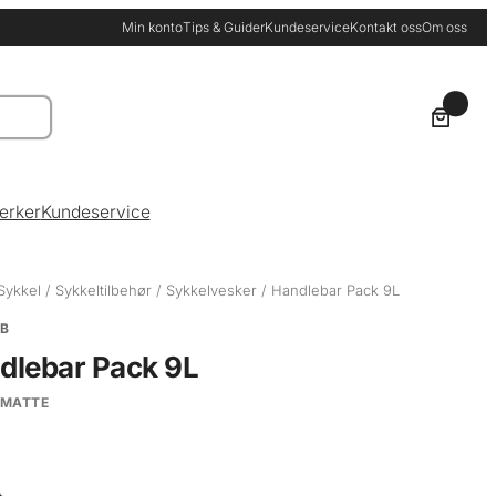
Min konto
Tips & Guider
Kundeservice
Kontakt oss
Om oss
0
erker
Kundeservice
Sykkel
/
Sykkeltilbehør
/
Sykkelvesker
/ Handlebar Pack 9L
EB
dlebar Pack 9L
 MATTE