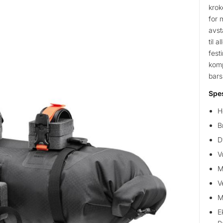
krok
for 
avst
til 
festi
komp
bars
Spes
H
B
D
V
M
V
M
E