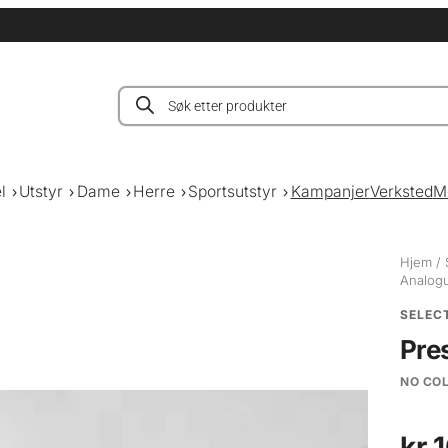
Products
search
l
Utstyr
Dame
Herre
Sportsutstyr
Kampanjer
Verksted
M
Hjem
/
Analogu
SELEC
Pre
NO CO
kr
1