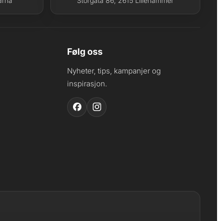
arna
Storgata 86, 2615 Lillehammer
Følg oss
Nyheter, tips, kampanjer og
inspirasjon.