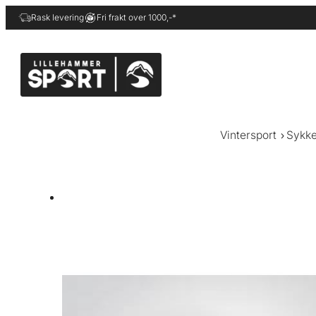
Hopp
Rask levering
Fri frakt over 1000,-*
til
innhold
Vintersport
Sykke