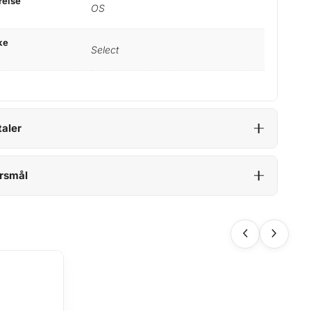
relse
OS
ke
Select
aler
rsmål