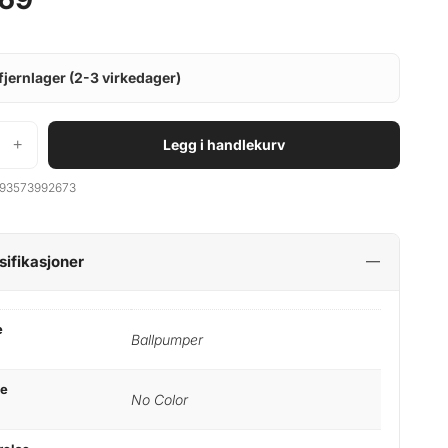
fjernlager (2-3 virkedager)
+
Legg i handlekurv
93573992673
sifikasjoner
e
Ballpumper
ge
No Color