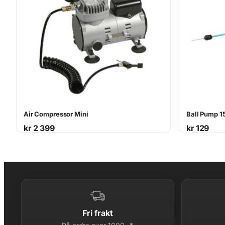
Air Compressor Mini
Ball Pump 1
kr
2 399
kr
129
Fri frakt