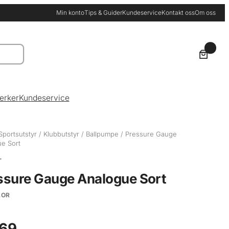
Min konto
Tips & Guider
Kundeservice
Kontakt oss
Om oss
0
erker
Kundeservice
Sportsutstyr
/
Klubbutstyr
/
Ballpumpe
/ Pressure Gauge
e Sort
T
ssure Gauge Analogue Sort
LOR
69