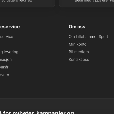
30 dagers returrett
Betal med Vipps eller Kl
eservice
Om oss
service
Om Lillehammer Sport
Min konto
og levering
Bli medlem
masjon
Kontakt oss
ilkår
nvern
 for nyheter, kampanjer og