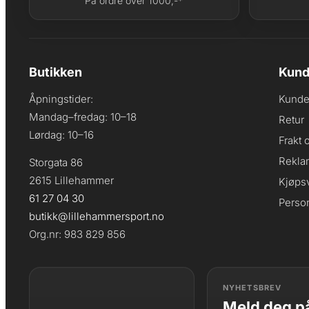
På ordre over 1000,-*
Butikken
Kund
Åpningstider:
Kunde
Mandag–fredag: 10–18
Retur
Lørdag: 10–16
Frakt 
Rekla
Storgata 86
2615 Lillehammer
Kjøpsv
61 27 04 30
Perso
butikk@lillehammersport.no
Org.nr: 983 829 856
NYHETSBREV
Meld deg på