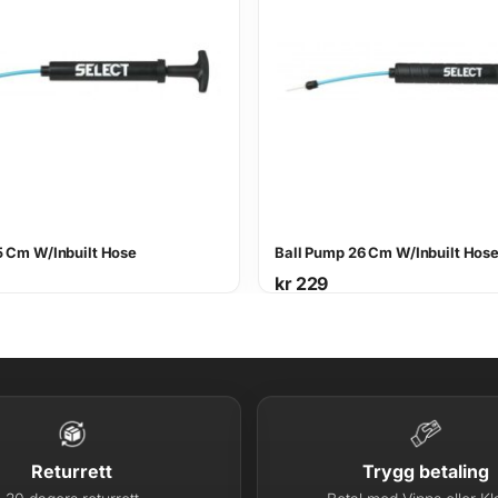
n
t
a
l
l
5 Cm W/Inbuilt Hose
Ball Pump 26 Cm W/Inbuilt Hos
kr
229
Returrett
Trygg betaling