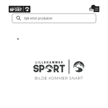
Hopp
0
til
Products
innhold
search