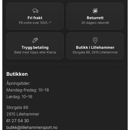
319.
455.
Fri frakt
Returrett
På ordre over 1000,-*
30 dagers returrett
Trygg betaling
Butikk i Lillehammer
Betal med Vipps eller Klarna
Storgata 86, 2615 Lillehammer
Butikken
Åpningstider:
Mandag–fredag: 10–18
Lørdag: 10–16
Storgata 86
2615 Lillehammer
61 27 04 30
butikk@lillehammersport.no