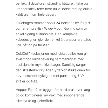
perfekt til dagsturer, strandliv, båtturer, fiske og
utendørsaktiviteter hvor du vil holde mat og drikke
kaldt gjennom hele dagen.
Kjølebagen rommer opptil 24 bokser eller 7 kg is
og har en praktisk Wide-Mouth-åpning som gir
enkel tilgang til innholdet. Den kompakte
kubedesignen gjør den enkel å transportere både
i bil, båt og på turstier.
ColdCell™-isolasjonen med lukket celleskum gir
svært god kuldebevaring sammenlignet med
tradisjonelle myke kjølebager. Samtidig sørger
den slitesterke DryHide™-ytterkonstruksjonen for
høy motstandsdyktighet mot punktering, UV-
stråler og fukt.
Hopper Flip 12 er bygget for hard bruk over lang
tid og kombinerer lav vekt med imponerende
slitestyrke og kjøleeffekt.