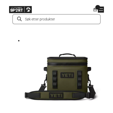
Hopp
0
til
Products
innhold
search