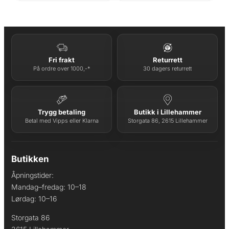
Fri frakt
Returrett
På ordre over 1000,-*
30 dagers returrett
Trygg betaling
Butikk i Lillehammer
Betal med Vipps eller Klarna
Storgata 86, 2615 Lillehammer
Butikken
Åpningstider:
Mandag–fredag: 10–18
Lørdag: 10–16
Storgata 86