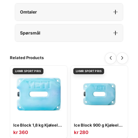
Omtaler
Spørsmål
Related Products
Ice Block 1,8 kg Kjøleelement
Ice Block 900 g Kjøleelement
kr
360
kr
280